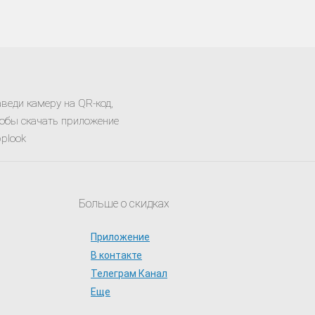
веди камеру на QR-код,
обы скачать приложение
plook
Больше о скидках
Приложение
В контакте
Телеграм Канал
Еще