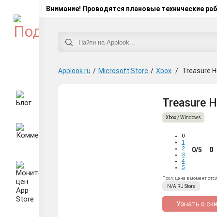
Внимание! Проводятся плановые технические ра
Applook.ru
/
Microsoft Store
/
Xbox
/
Treasure H
Treasure H
Xbox / Windows
0
1
2
0/5
0
3
4
5
Посл. цена в момент отс
N/A
RU
Store
Узнать о ск