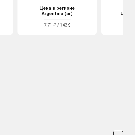
Цена в регионе
Цена
Argentina (ar)
United
7.71 ₽ / 142 $
812.0