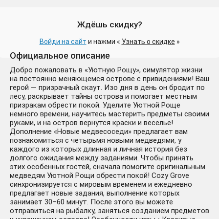
Ждёшь скидку?
Войди на сайт
и нажми «
Узнать о скидке
»
Официальное описание
Добро пожаловать в «Уютную Рощу», симулятор жизни
на постоянно меняющемся острове с привидениями! Ваш
герой — призрачный скаут. Изо дня в день он бродит по
лесу, раскрывает тайны острова и помогает местным
призракам обрести покой. Уделите Уютной Роще
немного времени, научитесь мастерить предметы своими
руками, и на остров вернутся краски и веселье!
Дополнение «Новые медвесоседи» предлагает вам
познакомиться с четырьмя новыми медведями, у
каждого из которых длинная и личная история без
долгого ожидания между заданиями. Чтобы принять
этих особенных гостей, сначала помогите оригинальным
медведям Уютной Рощи обрести покой! Cozy Grove
синхронизируется с мировым временем и ежедневно
предлагает новые задания, выполнение которых
занимает 30–60 минут. После этого вы можете
отправиться на рыбалку, заняться созданием предметов