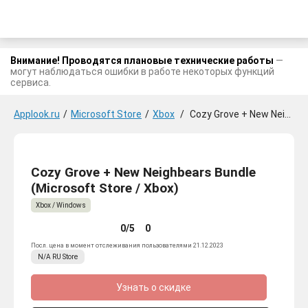
Внимание! Проводятся плановые технические работы
—
могут наблюдаться ошибки в работе некоторых функций
сервиса.
Applook.ru
/
Microsoft Store
/
Xbox
/
Cozy Grove + New Neighbears Bundle
Cozy Grove + New Neighbears Bundle
(Microsoft Store / Xbox)
Xbox / Windows
0/5
0
Посл. цена в момент отслеживания пользователями 21.12.2023
N/A
RU
Store
Узнать о скидке