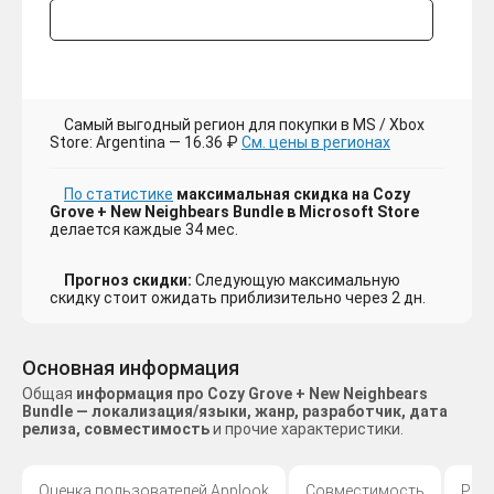
Самый выгодный регион для покупки в MS / Xbox
Store: Argentina — 16.36 ₽
См. цены в регионах
По статистике
максимальная скидка на Cozy
Grove + New Neighbears Bundle в Microsoft Store
делается каждые 34 мес.
Прогноз скидки:
Следующую максимальную
скидку стоит ожидать приблизительно через 2 дн.
Основная информация
Общая
информация про Cozy Grove + New Neighbears
Bundle — локализация/языки, жанр, разработчик, дата
релиза, совместимость
и прочие характеристики.
Оценка пользователей Applook
Совместимость
Раз