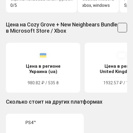
0/5
xbox, windows
Spry
Цена на Cozy Grove + New Neighbears Bundle
в Microsoft Store / Xbox
Цена в регионе
Цена в реги
Украина (ua)
United Kingdom
980.82 ₽ / 535 ₴
1932.57 ₽ / 17.
Сколько стоит на других платформах
PS4™