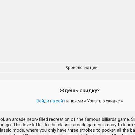
Хронология цен
Ждёшь скидку?
Войди на сайт
и нажми «
Узнать о скидке
»
ool, an arcade neon-filled recreation of the famous billiards game. 
you go. This love letter to the classic arcade games is easy to learn
assic mode, where you only have three strokes to pocket all the balls