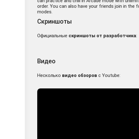
can practice and chill in Arcade mode with unlimi
order. You can also have your friends join in the
modes.
Скриншоты
Официальные
скриншоты от разработчика
:
Видео
Несколько
видео обзоров
с Youtube: