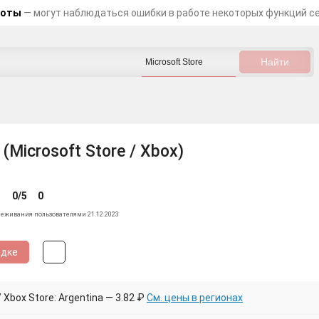
боты
— могут наблюдаться ошибки в работе некоторых функций с
 (Microsoft Store / Xbox)
0/5
0
леживания пользователями 21.12.2023
идке
Xbox Store: Argentina — 3.82 ₽
См. цены в регионах