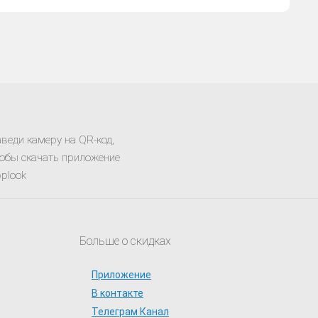
веди камеру на QR-код,
обы скачать приложение
plook
Больше о скидках
Приложение
В контакте
Телеграм Канал