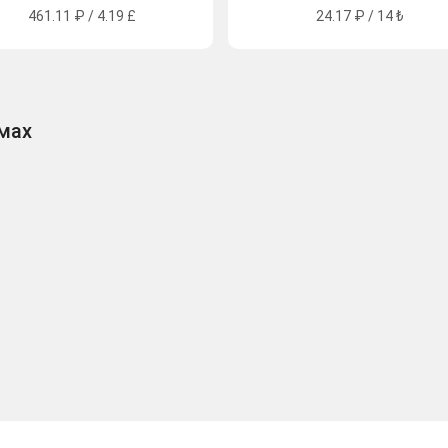
461.11 ₽ / 4.19 £
24.17 ₽ / 14 ₺
рмах