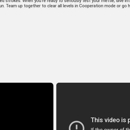
ted strokes. When you’re ready to seriously test your mettle, dive i
 fun. Team up together to clear all levels in Cooperation mode or g