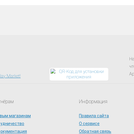
На
чт
Ap
тнёрам
Информация
вым магазинам
Правила сайта
рудничество
О сервисе
документация
Обратная связь