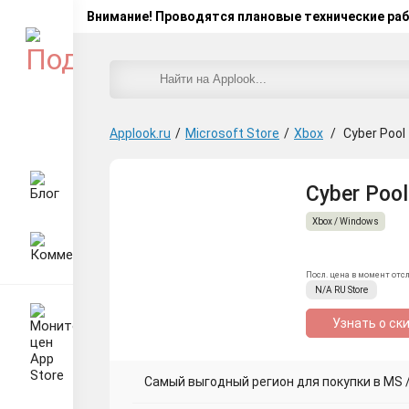
Внимание! Проводятся плановые технические ра
Applook.ru
/
Microsoft Store
/
Xbox
/
Cyber Pool
Cyber Pool
Xbox / Windows
Посл. цена в момент отс
N/A
RU
Store
Узнать о ск
Самый выгодный регион для покупки в MS / 