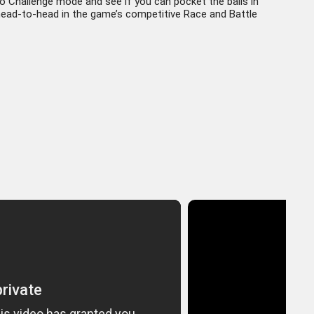
nto Challenge mode and see if you can pocket the balls in
o head-to-head in the game’s competitive Race and Battle