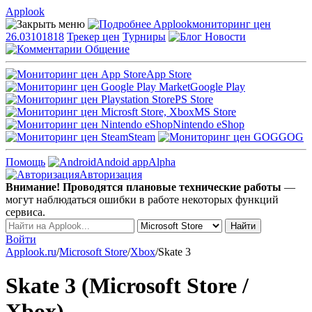
Applook
Applook
мониторинг цен
26.03101818
Трекер цен
Турниры
Новости
Общение
App Store
Google Play
PS Store
MS Store
Nintendo eShop
Steam
GOG
Помощь
Andoid app
Alpha
Авторизация
Внимание! Проводятся плановые технические работы
—
могут наблюдаться ошибки в работе некоторых функций
сервиса.
Войти
Applook.ru
/
Microsoft Store
/
Xbox
/
Skate 3
Skate 3 (Microsoft Store /
Xbox)