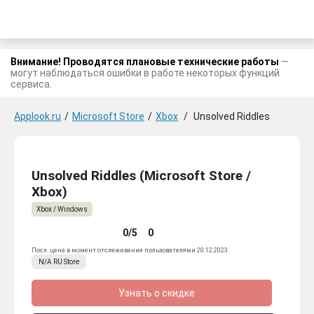
Внимание! Проводятся плановые технические работы
—
могут наблюдаться ошибки в работе некоторых функций
сервиса.
Applook.ru
/
Microsoft Store
/
Xbox
/
Unsolved Riddles
Unsolved Riddles (Microsoft Store /
Xbox)
Xbox / Windows
0/5
0
Посл. цена в момент отслеживания пользователями 20.12.2023
N/A
RU
Store
Узнать о скидке