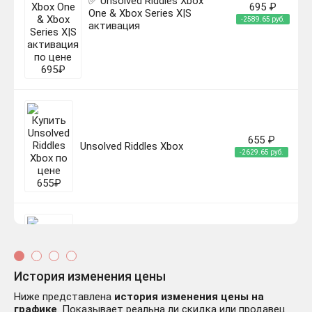
✅ Unsolved Riddles Xbox
695 ₽
One & Xbox Series X|S
-2589.65 руб.
активация
655 ₽
Unsolved Riddles Xbox
-2629.65 руб.
Unsolved Riddles | XBOX | На
578 ₽
История изменения цены
любой аккаунт
-2706.65 руб.
Ниже представлена
история изменения цены на
графике
. Показывает реальна ли скидка или продавец