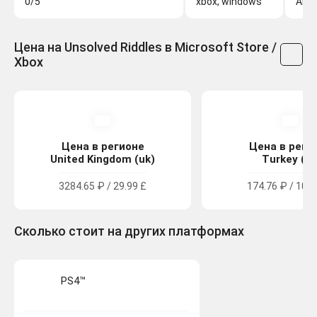
0/5
xbox, windows
Arti
Цена на Unsolved Riddles в Microsoft Store /
Xbox
Цена в регионе
Цена в реги
United Kingdom (uk)
Turkey (tr
3284.65 ₽ / 29.99 £
174.76 ₽ / 101.
Сколько стоит на других платформах
PS4™