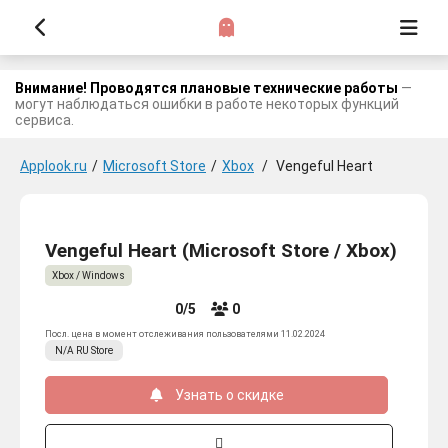
Внимание! Проводятся плановые технические работы
—
могут наблюдаться ошибки в работе некоторых функций
сервиса.
Applook.ru
/
Microsoft Store
/
Xbox
/
Vengeful Heart
Vengeful Heart (Microsoft Store / Xbox)
Xbox / Windows
0/5
0
Посл. цена в момент отслеживания пользователями 11.02.2024
N/A
RU
Store
Узнать о скидке