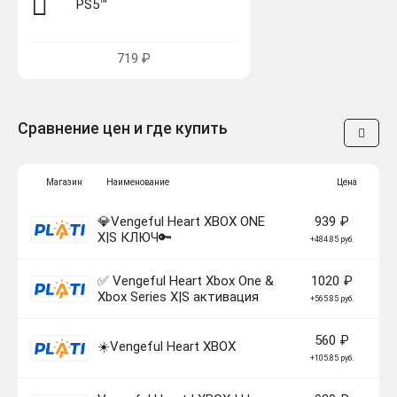
PS5™
719 ₽
Сравнение цен и где купить
Магазин
Наименование
Цена
💎Vengeful Heart XBOX ONE
939 ₽
X|S КЛЮЧ🔑
+484.85 руб.
✅ Vengeful Heart Xbox One &
1020 ₽
Xbox Series X|S активация
+565.85 руб.
560 ₽
☀️Vengeful Heart XBOX
+105.85 руб.