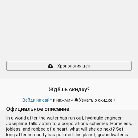
Хронология цен
Ждёшь скидку?
Войди на сайт
и нажми «
Узнать о скидке
»
Официальное описание
In a world after the water has run out, hydraulic engineer
Josephine falls victim to a corporations schemes. Homeless,
jobless, and robbed of a heart, what will she do next? Set
long after humanity has polluted this planet, groundwater is