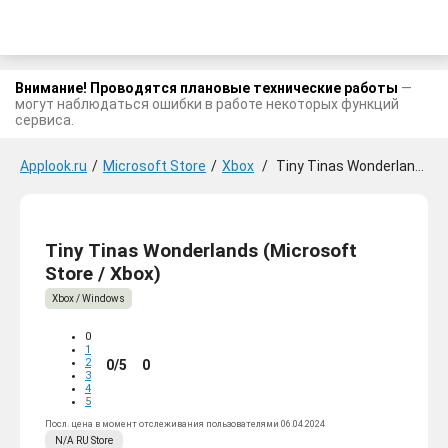
Внимание! Проводятся плановые технические работы
—
могут наблюдаться ошибки в работе некоторых функций
сервиса.
Applook.ru
/
Microsoft Store
/
Xbox
/
Tiny Tinas Wonderlands
Tiny Tinas Wonderlands (Microsoft
Store / Xbox)
Xbox / Windows
0
1
2
0/5
0
3
4
5
Посл. цена в момент отслеживания пользователями 06.04.2024
N/A
RU
Store