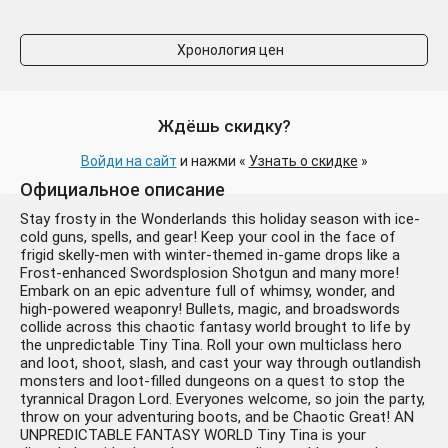
Хронология цен
Ждёшь скидку?
Войди на сайт
и нажми «
Узнать о скидке
»
Официальное описание
Stay frosty in the Wonderlands this holiday season with ice-
cold guns, spells, and gear! Keep your cool in the face of
frigid skelly-men with winter-themed in-game drops like a
Frost-enhanced Swordsplosion Shotgun and many more!
Embark on an epic adventure full of whimsy, wonder, and
high-powered weaponry! Bullets, magic, and broadswords
collide across this chaotic fantasy world brought to life by
the unpredictable Tiny Tina. Roll your own multiclass hero
and loot, shoot, slash, and cast your way through outlandish
monsters and loot-filled dungeons on a quest to stop the
tyrannical Dragon Lord. Everyones welcome, so join the party,
throw on your adventuring boots, and be Chaotic Great! AN
UNPREDICTABLE FANTASY WORLD Tiny Tina is your