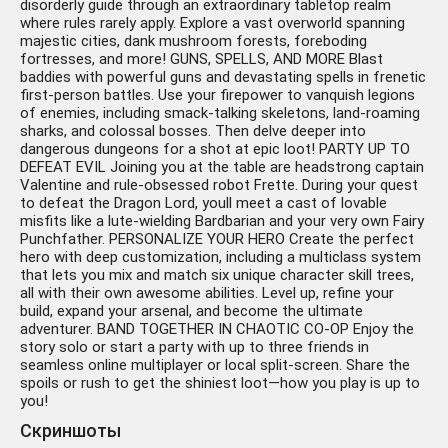
disorderly guide through an extraordinary tabletop realm
where rules rarely apply. Explore a vast overworld spanning
majestic cities, dank mushroom forests, foreboding
fortresses, and more! GUNS, SPELLS, AND MORE Blast
baddies with powerful guns and devastating spells in frenetic
first-person battles. Use your firepower to vanquish legions
of enemies, including smack-talking skeletons, land-roaming
sharks, and colossal bosses. Then delve deeper into
dangerous dungeons for a shot at epic loot! PARTY UP TO
DEFEAT EVIL Joining you at the table are headstrong captain
Valentine and rule-obsessed robot Frette. During your quest
to defeat the Dragon Lord, youll meet a cast of lovable
misfits like a lute-wielding Bardbarian and your very own Fairy
Punchfather. PERSONALIZE YOUR HERO Create the perfect
hero with deep customization, including a multiclass system
that lets you mix and match six unique character skill trees,
all with their own awesome abilities. Level up, refine your
build, expand your arsenal, and become the ultimate
adventurer. BAND TOGETHER IN CHAOTIC CO-OP Enjoy the
story solo or start a party with up to three friends in
seamless online multiplayer or local split-screen. Share the
spoils or rush to get the shiniest loot—how you play is up to
you!
Скриншоты