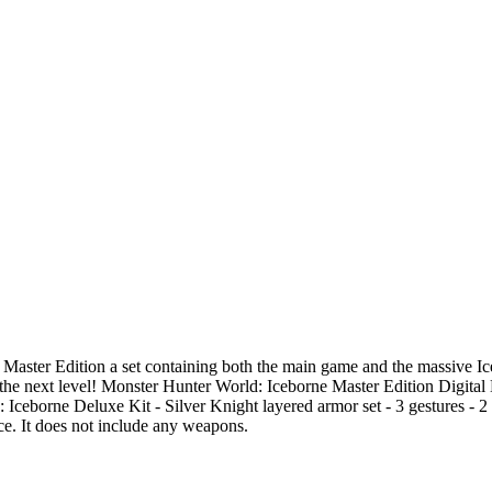
 Master Edition a set containing both the main game and the massive I
o the next level! Monster Hunter World: Iceborne Master Edition Digita
borne Deluxe Kit - Silver Knight layered armor set - 3 gestures - 2 stic
e. It does not include any weapons.