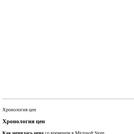
Хронология цен
Хронология цен
Как менялась цена
со временем в Microsoft Store.