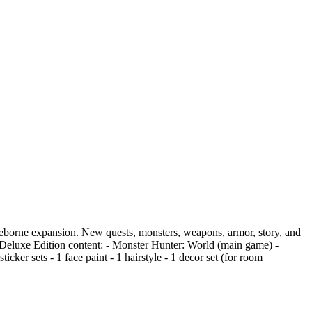
ceborne expansion. New quests, monsters, weapons, armor, story, and
l Deluxe Edition content: - Monster Hunter: World (main game) -
ker sets - 1 face paint - 1 hairstyle - 1 decor set (for room