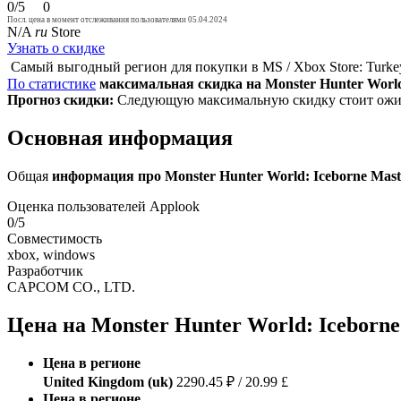
0/5
0
Посл. цена в момент отслеживания пользователями 05.04.2024
N/A
ru
Store
Узнать о скидке
Самый выгодный регион для покупки в MS / Xbox Store: Turk
По статистике
максимальная скидка на Monster Hunter World: I
Прогноз скидки:
Следующую максимальную скидку стоит ожида
Основная информация
Общая
информация про Monster Hunter World: Iceborne Maste
Оценка пользователей Applook
0/5
Совместимость
xbox, windows
Разработчик
CAPCOM CO., LTD.
Цена на Monster Hunter World: Iceborne M
Цена в регионе
United Kingdom (uk)
2290.45 ₽ / 20.99 £
Цена в регионе