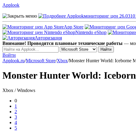
Applook
Applook
мониторинг цен 26.0310
App Store
Nintendo eShop
Авторизация
Внимание! Проводятся плановые технические работы
— мог
Войти
Applook.ru
/
Microsoft Store
/
Xbox
/
Monster Hunter World: Iceborne Ma
Monster Hunter World: Iceborne
Xbox / Windows
0
1
2
3
4
5