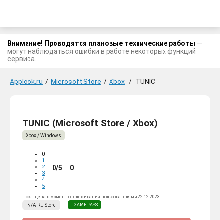
Внимание! Проводятся плановые технические работы
—
могут наблюдаться ошибки в работе некоторых функций
сервиса.
Applook.ru
/
Microsoft Store
/
Xbox
/
TUNIC
TUNIC (Microsoft Store / Xbox)
Xbox / Windows
0
1
2
0/5
0
3
4
5
Посл. цена в момент отслеживания пользователями 22.12.2023
N/A
RU
Store
GAME PASS