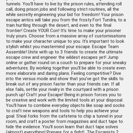
tunnels. You’ll have to live by the prison rules, attending roll
call, doing prison jobs and following strict routines, all the
while secretly engineering your bid for freedom! Your prison
escape antics will take you from the frosty Fort Tundra, to a
train hurtling through the desert, and even to the final
frontier! Create YOUR Con! It’s time to make your prisoner
truly yours. Choose from a massive array of customisations
to make your character unique to you. It’s important to look
stylish whilst you mastermind your escape. Escape Team
Assemble! Unite with up to 3 friends to create the ultimate
escape crew and engineer the wildest escapes yet! Jump
online or gather round on a couch to prepare for your sneaky
adventures. By working together you’ll be able to create even
more elaborate and daring plans. Feeling competitive? Dive
into the versus mode and show that you’ve got the skills to
break out of any prison faster than your friends can. If all
else fails, settle your rivalry in the courtyard with a prison
punch up! Craft your Escape! Being in prison forces you to
be creative and work with the limited tools at your disposal.
You’ll have to combine everyday objects like soap and socks
to craft new weapons and tools to help you achieve your
goal. Steal forks from the cafeteria to chip a tunnel in your
room, and craft a poster from magazines and duct tape to
hide the evidence. You’ll soon learn that duct tape solves
(almost) everything! Prepare for a fight! The Escapists 2