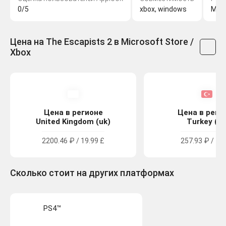
0/5
xbox, windows
Moul
Цена на The Escapists 2 в Microsoft Store /
Xbox
Цена в регионе
Цена в реги
United Kingdom (uk)
Turkey (tr
2200.46 ₽ / 19.99 £
257.93 ₽ / 14
Сколько стоит на других платформах
PS4™