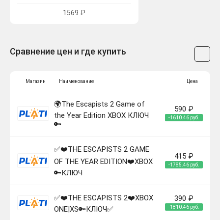
1569 ₽
Сравнение цен и где купить
Магазин
Наименование
Цена
🌍The Escapists 2 Game of
590 ₽
the Year Edition XBOX КЛЮЧ
-1610.46 руб.
🔑
✅❤️THE ESCAPISTS 2 GAME
415 ₽
OF THE YEAR EDITION❤️XBOX
-1785.46 руб.
🔑КЛЮЧ
✅❤️THE ESCAPISTS 2❤️XBOX
390 ₽
-1810.46 руб.
ONE|XS🔑КЛЮЧ✅