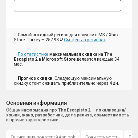
Самый выгодный регион для покупки в MS / Xbox
Store: Turkey — 257.93 ₽
См. цены в регионах
По статистике
максимальная скидка на The
Escapists 2 в Microsoft Store
делается каждые 34
мес.
Прогноз скидки:
Следующую максимальную
скидку стоит ожидать приблизительно через 4 дн.
Основная информация
Общая
информация про The Escapists 2 — локализация/
языки, жанр, разработчик, дата релиза, совместимость
и прочие характеристики.
Оценка пользователей Applook
Совместимость
Раз