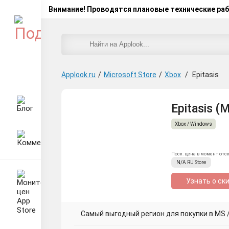
Внимание! Проводятся плановые технические ра
Applook.ru
/
Microsoft Store
/
Xbox
/
Epitasis
Epitasis (
Xbox / Windows
Посл. цена в момент отс
N/A
RU
Store
Узнать о ск
Самый выгодный регион для покупки в MS / 