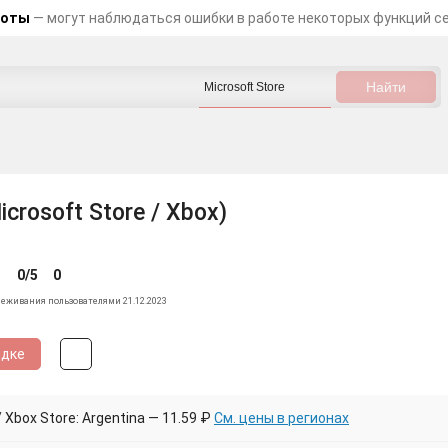
боты
— могут наблюдаться ошибки в работе некоторых функций с
Microsoft Store / Xbox)
0/5
0
леживания пользователями 21.12.2023
идке
Xbox Store: Argentina — 11.59 ₽
См. цены в регионах