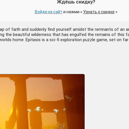
Ждёшь скидку?
Войди на сайт
и нажми «
Узнать о скидке
»
ap of faith and suddenly find yourself amidst the remnants of an anc
g the beautiful wilderness that has engulfed the remains of this fal
 worlds home. Epitasis is a sci-fi exploration puzzle game, set on far