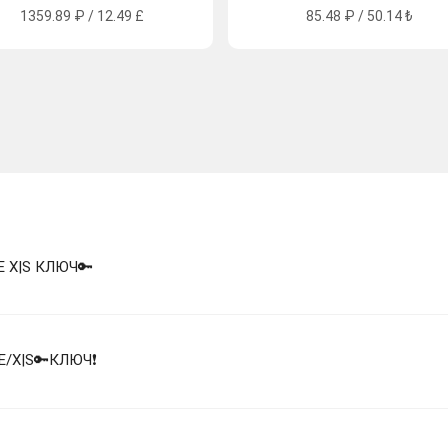
1359.89 ₽ / 12.49 £
85.48 ₽ / 50.14 ₺
NE X|S КЛЮЧ🔑
NE/X|S🔑КЛЮЧ❗