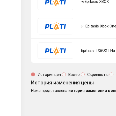
☀️Epitasis XBOX
✅ Epitasis Xbox On
Epitasis | XBOX | Н
История цен
Видео
Скриншоты
История изменения цены
Ниже представлена
история изменения цен