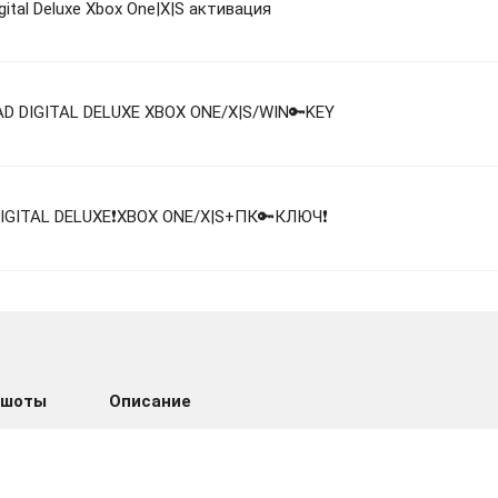
gital Deluxe Xbox One|X|S активация
D DIGITAL DELUXE XBOX ONE/X|S/WIN🔑KEY
DIGITAL DELUXE❗XBOX ONE/X|S+ПК🔑КЛЮЧ❗
gital Deluxe XBOX
ншоты
Описание
d Digital Deluxe XBOX, PC(не steam) Код