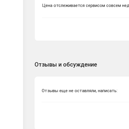
Цена отслеживается сервисом совсем неда
⭐ Martha Is Dead Di
ПРОДАМ | Martha Is
MARTHA IS DEAD DI
Отзывы и обсуждение
Martha Is Dead Digit
Отзывы еще не оставляли, написать:
Martha Is Dead Digi