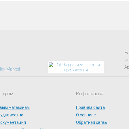
tal Deluxe | XBOX+PC | На любой аккаунт
На
чт
Ap
тнёрам
Информация
вым магазинам
Правила сайта
рудничество
О сервисе
документация
Обратная связь