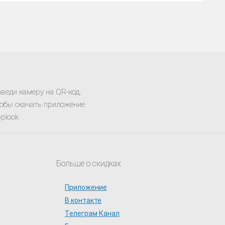
600 ₽
Купить
-1276.87 руб.
веди камеру на QR-код,
обы скачать приложение
plook
Больше о скидках
Приложение
В контакте
Телеграм Канал