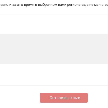
вно и за это время в выбранном вами регионе еще не менялас
gital Deluxe AR XBOX One / Xbox Seri
 Dead Digital Deluxe [Xbox One X|S & Xbox Series X|S] Полный До
GITAL DELUXE | XBOX ONE/X/S+PC | КЛЮЧ
al Deluxe Xbox
Оставить отзыв
tal Deluxe | XBOX+PC | На любой аккаунт