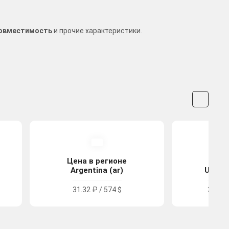
 совместимость
и прочие характеристики.
Цена в регионе
Цена
Argentina (ar)
United
31.32 ₽ / 574 $
3270.1