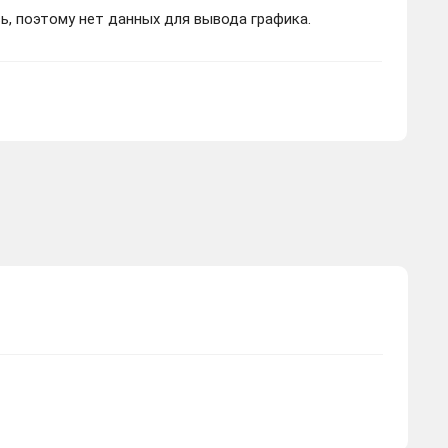
ь, поэтому нет данных для вывода графика.
847 ₽
Купить
-1029.87 руб.
500 ₽
ступ
Купить
-1376.87 руб.
519 ₽
Купить
-1357.87 руб.
687 ₽
Купить
-1189.87 руб.
600 ₽
Купить
-1276.87 руб.