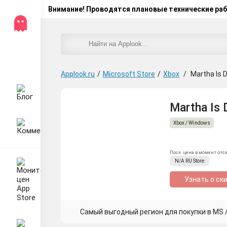
Внимание! Проводятся плановые технические ра
Applook.ru
/
Microsoft Store
/
Xbox
/
Martha Is D
Martha Is 
Xbox / Windows
Посл. цена в момент отс
N/A
RU
Store
Узнать о ск
Самый выгодный регион для покупки в MS / 