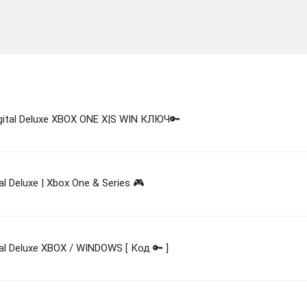
igital Deluxe XBOX ONE X|S WIN КЛЮЧ🔑
al Deluxe | Xbox One & Series 🎮
tal Deluxe XBOX / WINDOWS [ Код 🔑 ]