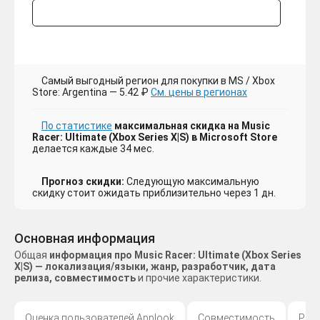
Самый выгодный регион для покупки в MS / Xbox
Store: Argentina — 5.42 ₽
См. цены в регионах
По статистике
максимальная скидка на Music
Racer: Ultimate (Xbox Series X|S) в Microsoft Store
делается каждые 34 мес.
Прогноз скидки:
Следующую максимальную
скидку стоит ожидать приблизительно через 1 дн.
Основная информация
Общая
информация про Music Racer: Ultimate (Xbox Series
X|S) — локализация/языки, жанр, разработчик, дата
релиза, совместимость
и прочие характеристики.
Оценка пользователей Applook
Совместимость
Раз