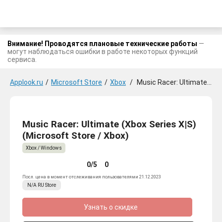
Внимание! Проводятся плановые технические работы
—
могут наблюдаться ошибки в работе некоторых функций
сервиса.
Applook.ru
/
Microsoft Store
/
Xbox
/
Music Racer: Ultimate (Xbox Series X|S)
Music Racer: Ultimate (Xbox Series X|S)
(Microsoft Store / Xbox)
Xbox / Windows
0/5
0
Посл. цена в момент отслеживания пользователями 21.12.2023
N/A
RU
Store
Узнать о скидке