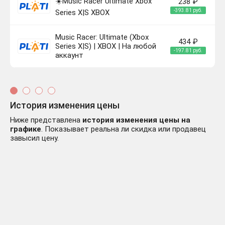
☀️Music Racer Ultimate Xbox
238 ₽
-393.81 руб.
Series X|S XBOX
Music Racer: Ultimate (Xbox
434 ₽
Series X|S) | XBOX | На любой
-197.81 руб.
аккаунт
История изменения цены
Ниже представлена
история изменения цены на
графике
. Показывает реальна ли скидка или продавец
завысил цену.