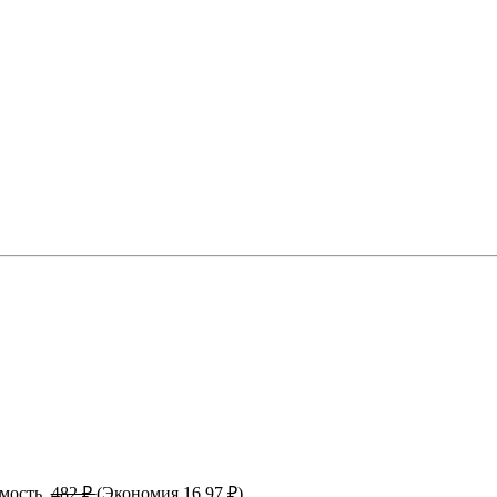
имость.
482 ₽
(Экономия 16.97 ₽)