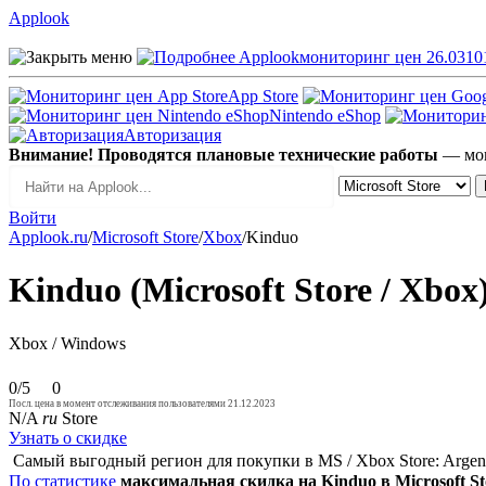
Applook
Applook
мониторинг цен 26.0310
App Store
Nintendo eShop
Авторизация
Внимание! Проводятся плановые технические работы
— мог
Войти
Applook.ru
/
Microsoft Store
/
Xbox
/
Kinduo
Kinduo (Microsoft Store / Xbox
Xbox / Windows
0/5
0
Посл. цена в момент отслеживания пользователями 21.12.2023
N/A
ru
Store
Узнать о скидке
Самый выгодный регион для покупки в MS / Xbox Store: Argen
По статистике
максимальная скидка на Kinduo в Microsoft St