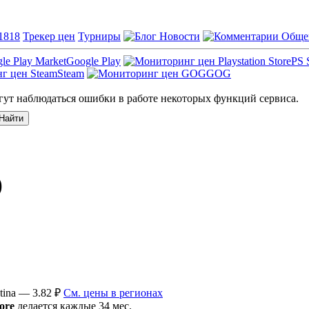
1818
Трекер цен
Турниры
Новости
Обще
Google Play
PS 
Steam
GOG
ут наблюдаться ошибки в работе некоторых функций сервиса.
)
tina — 3.82 ₽
См. цены в регионах
ore
делается каждые 34 мес.