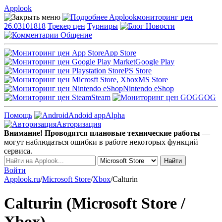
Applook
Applook
мониторинг цен
26.03101818
Трекер цен
Турниры
Новости
Общение
App Store
Google Play
PS Store
MS Store
Nintendo eShop
Steam
GOG
Помощь
Andoid app
Alpha
Авторизация
Внимание! Проводятся плановые технические работы
—
могут наблюдаться ошибки в работе некоторых функций
сервиса.
Войти
Applook.ru
/
Microsoft Store
/
Xbox
/
Calturin
Calturin (Microsoft Store /
Xbox)