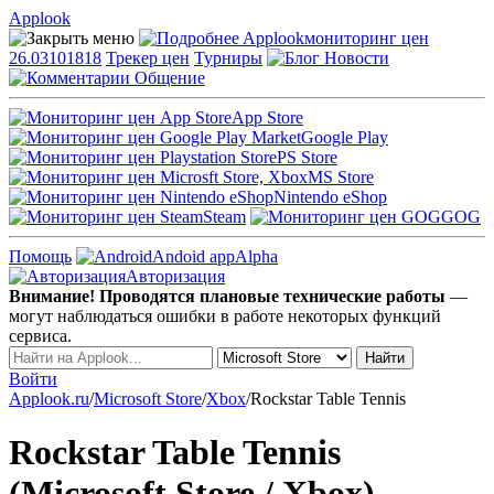
Applook
Applook
мониторинг цен
26.03101818
Трекер цен
Турниры
Новости
Общение
App Store
Google Play
PS Store
MS Store
Nintendo eShop
Steam
GOG
Помощь
Andoid app
Alpha
Авторизация
Внимание! Проводятся плановые технические работы
—
могут наблюдаться ошибки в работе некоторых функций
сервиса.
Войти
Applook.ru
/
Microsoft Store
/
Xbox
/
Rockstar Table Tennis
Rockstar Table Tennis
(Microsoft Store / Xbox)