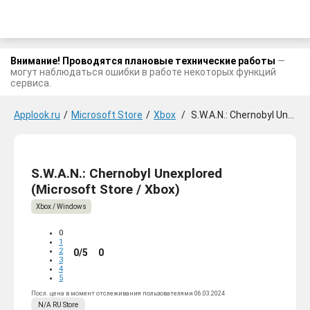
Внимание! Проводятся плановые технические работы
—
могут наблюдаться ошибки в работе некоторых функций
сервиса.
Applook.ru
/
Microsoft Store
/
Xbox
/
S.W.A.N.: Chernobyl Unexplored
S.W.A.N.: Chernobyl Unexplored
(Microsoft Store / Xbox)
Xbox / Windows
0
1
2
0/5
0
3
4
5
Посл. цена в момент отслеживания пользователями 06.03.2024
N/A
RU
Store