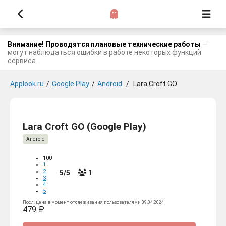
Внимание! Проводятся плановые технические работы
—
могут наблюдаться ошибки в работе некоторых функций
сервиса.
Applook.ru
/
Google Play
/
Android
/
Lara Croft GO
Lara Croft GO (Google Play)
Android
100
1
2
5/5
1
3
4
5
Посл. цена в момент отслеживания пользователями 09.04.2024
479 ₽