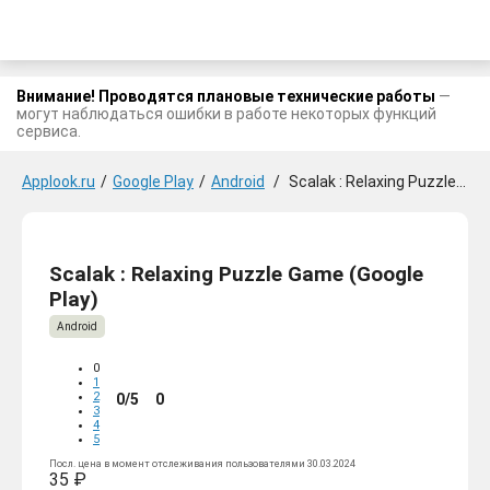
Внимание! Проводятся плановые технические работы
—
могут наблюдаться ошибки в работе некоторых функций
сервиса.
Applook.ru
/
Google Play
/
Android
/
Scalak : Relaxing Puzzle Game
Scalak : Relaxing Puzzle Game (Google
Play)
Android
0
1
2
0/5
0
3
4
5
Посл. цена в момент отслеживания пользователями 30.03.2024
35 ₽