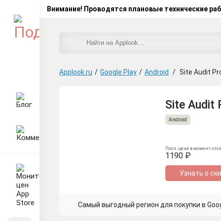
Внимание! Проводятся плановые технические ра
Applook.ru
/
Google Play
/
Android
/
Site Audit Pr
Site Audit 
Android
Посл. цена в момент отс
1190 ₽
Узнать о ск
Самый выгодный регион для покупки в Googl