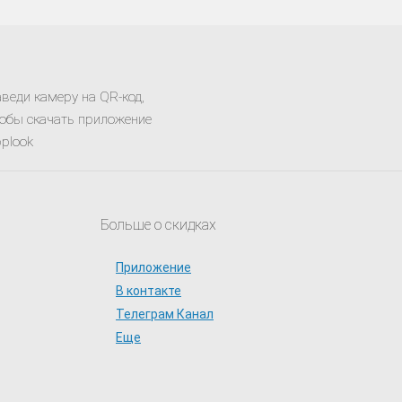
веди камеру на QR-код,
обы скачать приложение
plook
Больше о скидках
Приложение
В контакте
Телеграм Канал
Еще