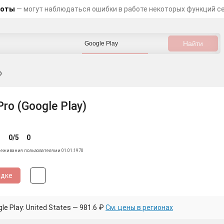
боты
— могут наблюдаться ошибки в работе некоторых функций с
o
Pro (Google Play)
0/5
0
леживания пользователями 01.01.1970
идке
e Play: United States — 981.6 ₽
См. цены в регионах