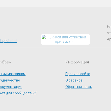
На
чт
Ap
тнёрам
Информация
вым магазинам
Правила сайта
рудничество
О сервисе
документация
Обратная связь
ет для сообществ VK