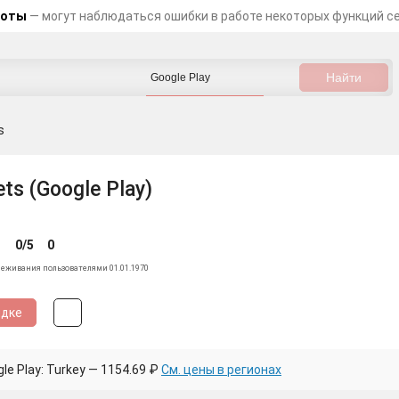
боты
— могут наблюдаться ошибки в работе некоторых функций с
s
ts (Google Play)
0/5
0
леживания пользователями 01.01.1970
идке
e Play: Turkey — 1154.69 ₽
См. цены в регионах