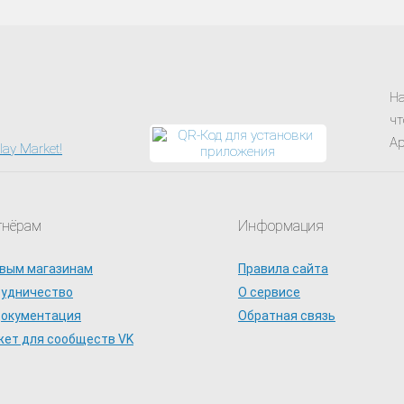
На
чт
Ap
тнёрам
Информация
вым магазинам
Правила сайта
рудничество
О сервисе
документация
Обратная связь
ет для сообществ VK