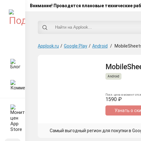
Внимание! Проводятся плановые технические ра
Applook.ru
/
Google Play
/
Android
/
MobileSheet
MobileShee
Android
Посл. цена в момент отс
1590 ₽
Узнать о ск
Самый выгодный регион для покупки в Googl