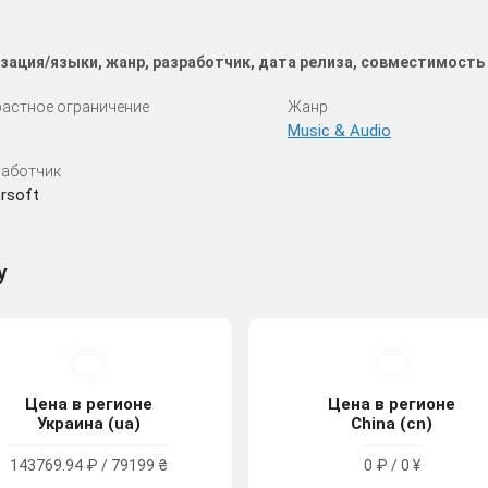
зация/языки, жанр, разработчик, дата релиза, совместимость
астное ограничение
Жанр
Music & Audio
аботчик
rsoft
y
Цена в регионе
Цена в регионе
Украина (ua)
China (cn)
143769.94 ₽ / 79199 ₴
0 ₽ / 0 ¥