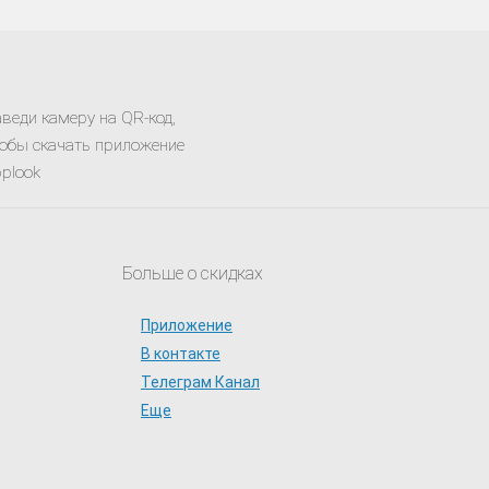
веди камеру на QR-код,
обы скачать приложение
plook
Больше о скидках
Приложение
В контакте
Телеграм Канал
Еще