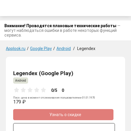
Внимание! Проводятся плановые технические работы
—
могут наблюдаться ошибки в работе некоторых функций
сервиса.
Applook.ru
/
Google Play
/
Android
/
Legendex
Legendex (Google Play)
Android
0/5
0
Посл. цена в момент отслеживания пользователями 01.01.1970
179 ₽
Узнать о скидке