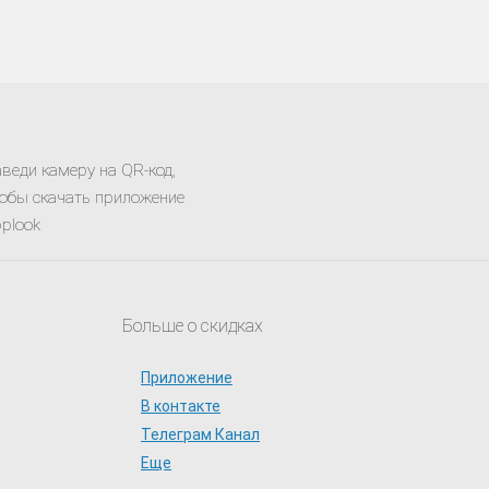
веди камеру на QR-код,
обы скачать приложение
plook
Больше о скидках
Приложение
В контакте
Телеграм Канал
Еще