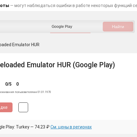
боты
— могут наблюдаться ошибки в работе некоторых функций с
loaded Emulator HUR
eloaded Emulator HUR (Google Play)
0/5
0
леживания пользователями 01.01.1970
идке
e Play: Turkey — 74.23 ₽
См. цены в регионах