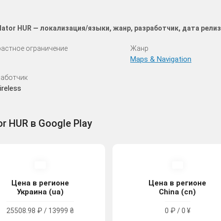
lator HUR — локализация/языки, жанр, разработчик, дата рели
астное ограничение
Жанр
Maps & Navigation
аботчик
reless
r HUR в Google Play
Цена в регионе
Цена в регионе
Украина (ua)
China (cn)
25508.98 ₽ / 13999 ₴
0 ₽ / 0 ¥