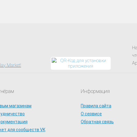
На
чт
Ap
тнёрам
Информация
вым магазинам
Правила сайта
рудничество
О сервисе
документация
Обратная связь
ет для сообществ VK