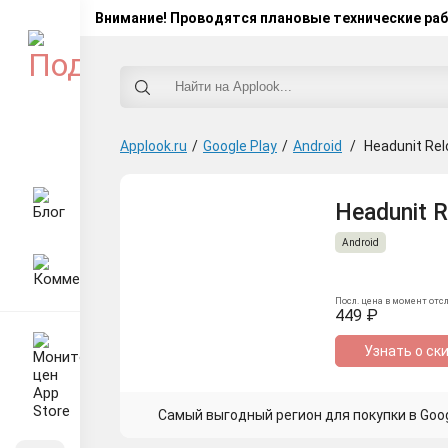
Внимание! Проводятся плановые технические ра
Applook.ru
/
Google Play
/
Android
/
Headunit Re
Headunit R
Android
Посл. цена в момент отс
449 ₽
Узнать о ск
Самый выгодный регион для покупки в Googl