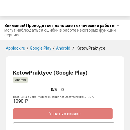
Внимание! Проводятся плановые технические работы
—
могут наблюдаться ошибки в работе некоторых функций
сервиса.
Applook.ru
/
Google Play
/
Android
/
KetowPraktyce
KetowPraktyce (Google Play)
Android
0/5
0
Посл. цена в момент отслеживания пользователями 01.01.1970
1090 ₽
Узнать о скидке