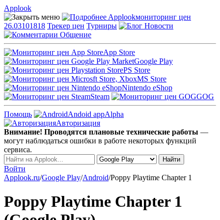
Applook
Applook
мониторинг цен
26.03101818
Трекер цен
Турниры
Новости
Общение
App Store
Google Play
PS Store
MS Store
Nintendo eShop
Steam
GOG
Помощь
Andoid app
Alpha
Авторизация
Внимание! Проводятся плановые технические работы
—
могут наблюдаться ошибки в работе некоторых функций
сервиса.
Войти
Applook.ru
/
Google Play
/
Android
/
Poppy Playtime Chapter 1
Poppy Playtime Chapter 1
(Google Play)