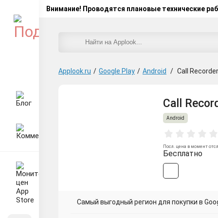
Внимание! Проводятся плановые технические ра
Applook.ru
/
Google Play
/
Android
/
Call Recorde
Call Recor
Android
Посл. цена в момент отс
Бесплатно
Самый выгодный регион для покупки в Googl