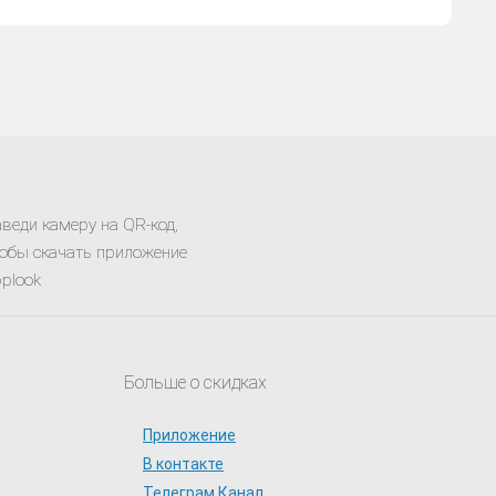
веди камеру на QR-код,
обы скачать приложение
plook
Больше о скидках
Приложение
В контакте
Телеграм Канал