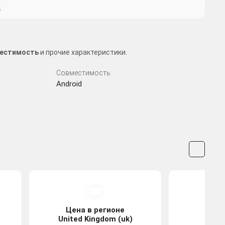
к
вместимость
и прочие характеристики.
Совместимость
Android
Цена в регионе
Цена
United Kingdom (uk)
Tu