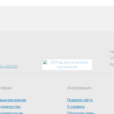
На
чт
Ap
тнёрам
Информация
вым магазинам
Правила сайта
рудничество
О сервисе
документация
Обратная связь