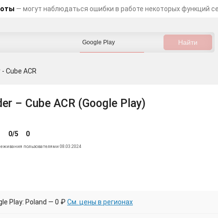
боты
— могут наблюдаться ошибки в работе некоторых функций с
r - Cube ACR
der – Cube ACR (Google Play)
0/5
0
леживания пользователями 08.03.2024
e Play: Poland — 0 ₽
См. цены в регионах