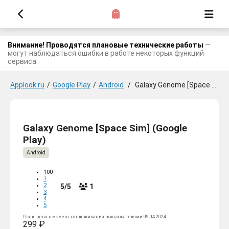
Внимание! Проводятся плановые технические работы
—
могут наблюдаться ошибки в работе некоторых функций
сервиса.
Applook.ru
/
Google Play
/
Android
/
Galaxy Genome [Space Sim]
Galaxy Genome [Space Sim] (Google
Play)
Android
100
1
2
5/5
1
3
4
5
Посл. цена в момент отслеживания пользователями 09.04.2024
299 ₽