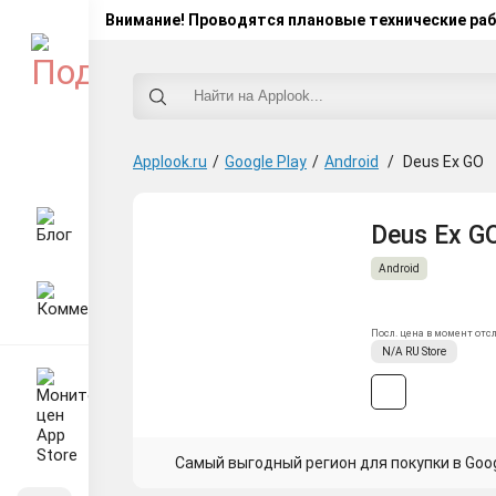
Внимание! Проводятся плановые технические ра
Applook.ru
/
Google Play
/
Android
/
Deus Ex GO
Deus Ex GO
Android
Посл. цена в момент отс
N/A
RU
Store
Самый выгодный регион для покупки в Googl