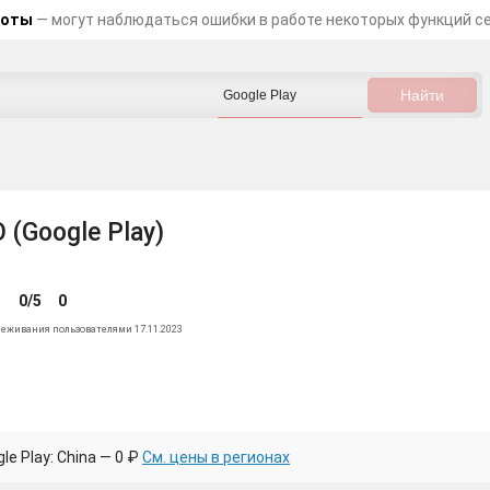
боты
— могут наблюдаться ошибки в работе некоторых функций с
 (Google Play)
0/5
0
леживания пользователями 17.11.2023
e Play: China — 0 ₽
См. цены в регионах