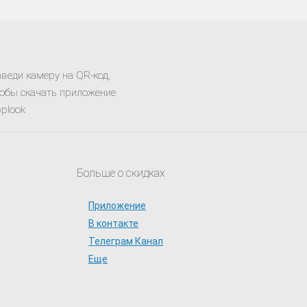
веди камеру на QR-код,
обы скачать приложение
plook
Больше о скидках
Приложение
В контакте
Телеграм Канал
Еще