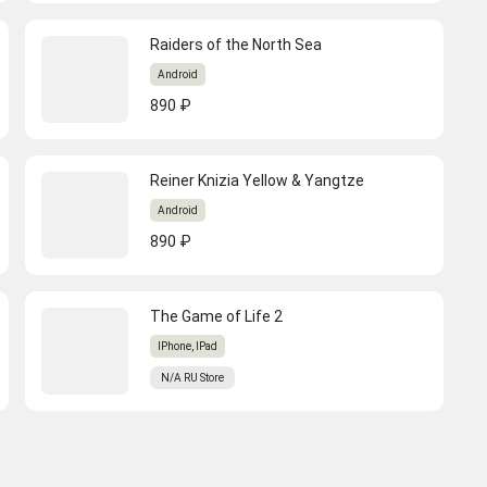
Raiders of the North Sea
Android
890 ₽
Reiner Knizia Yellow & Yangtze
Android
890 ₽
The Game of Life 2
IPhone, IPad
N/A
RU
Store