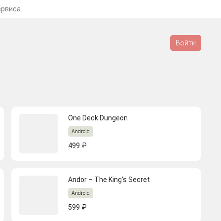
ервиса.
Войти
One Deck Dungeon
Android
499 ₽
Andor – The King’s Secret
Android
599 ₽