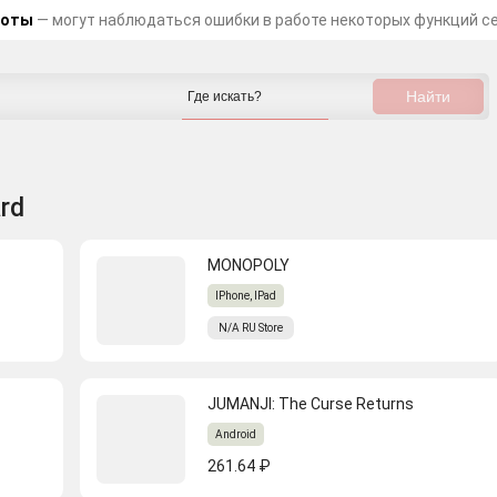
боты
— могут наблюдаться ошибки в работе некоторых функций с
rd
MONOPOLY
IPhone, IPad
N/A
RU
Store
JUMANJI: The Curse Returns
Android
261.64 ₽