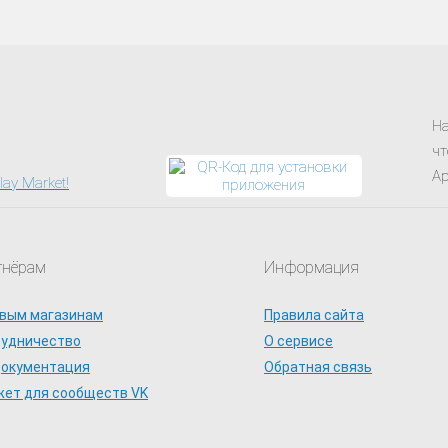
На
чт
Ap
тнёрам
Информация
вым магазинам
Правила сайта
рудничество
О сервисе
документация
Обратная связь
ет для сообществ VK