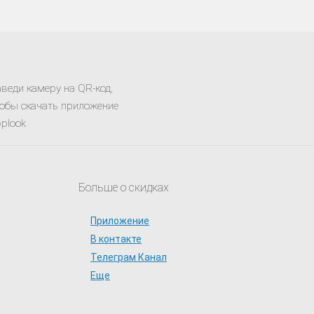
веди камеру на QR-код,
обы скачать приложение
plook
Больше о скидках
Приложение
В контакте
Телеграм Канал
Еще