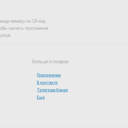
веди камеру на QR-код,
обы скачать приложение
plook
Больше о скидках
Приложение
В контакте
Телеграм Канал
Еще