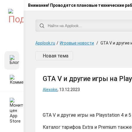
Внимание! Проводятся плановые технические ра
Applook.ru
/
Игровые новости
/
GTA V и другие 
Новая тема
GTA V и другие игры на Pla
Alexoke
, 13.12.2023
GTA V и другие игры на Playstation 4 и
Каталог тарифов Extra и Premium также