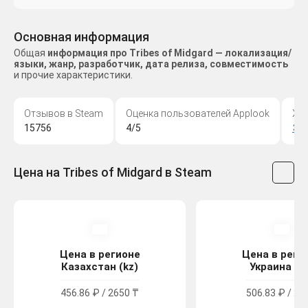
Основная информация
Общая
информация про Tribes of Midgard — локализация/
языки, жанр, разработчик, дата релиза, совместимость
и прочие характеристики.
Отзывов в Steam
Оценка пользователей Applook
Жа
15756
4/5
Эк
Цена на Tribes of Midgard в Steam
Цена в регионе
Цена в реги
Казахстан (kz)
Украина (u
456.86 ₽ / 2650 ₸
506.83 ₽ / 27