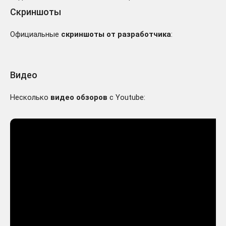
Скриншоты
TRIBES OF MIDGARD /
264 ₽
Официальные
скриншоты от разработчика
:
STEAM КЛЮЧ/RU
-235 руб.
Видео
Несколько
видео обзоров
с Youtube: