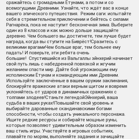
сражайтесь с громадными Ётунами, а потом и со
всемогущими Древними. Узнайте, что ждёт вас в конце
вашего эпического путешествия. Режим саги: испытайте
себя в стремительном приключении и бейтесь с силами
Tribes of Midgard - Deluxe
351 ₽
Рагнарёка, пока не наступит бесконечная зима. Выберите
Content DLC STEAM ⚡️АВТО
один из 8 классов и как можно дольше защищайте
-148 руб.
деревню. Чем большего вы достигнете, тем лучше будет
награда, когда вы ступите на Биврёст!Сразитесь с
великими врагамиЧем больше враг, тем больнее ему
падать! И поверьте, эти ребята очень
большие! Спустившийся из Вальгаллы эйнхерий начинает
свой путь лишь с набедренной повязкой и жгучим
желанием спасти мир. Дайте бой угрожающим ему
исполинским Ётунам и командующим ими Древним.
Используйте заключённые в вашем оружии заклинания,
блокируйте вражеские атаки верным щитом и вовремя
уклоняйтесь от ударов в динамичных сражениях с
толпами злодеев!Станьте легендойЭйнхерий, ваша
🔥 Tribes of Midgard | Steam
612 ₽
судьба в ваших руках!Повышайте свой уровень и
Россия 🔥
выбирайте дарованные скандинавскими богами
+113 руб.
способности, чтобы создать уникального персонажа.
Ищите редкие ресурсы и собирайте мощные руны,
которые позволяют удивительным образом изменить
ваш стиль игры. Участвуйте в игровых событиях,
плавайте по морям, выполняйте задания и зачищайте