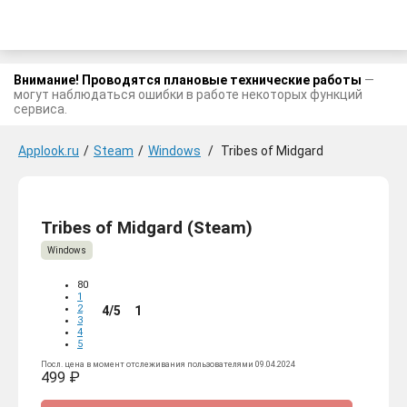
Внимание! Проводятся плановые технические работы
—
могут наблюдаться ошибки в работе некоторых функций
сервиса.
Applook.ru
/
Steam
/
Windows
/
Tribes of Midgard
Tribes of Midgard (Steam)
Windows
80
1
2
4/5
1
3
4
5
Посл. цена в момент отслеживания пользователями 09.04.2024
499 ₽