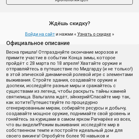
Ждёшь скидку?
🔥 Tribes of Midgard 💳 Steam
169 ₽
-330 руб.
Ключ GLOBAL + 🧾Чек
Войди на сайт
и нажми «
Узнать о скидке
»
Официальное описание
Весна пришла! Отпразднуйте окончание морозов и
примите участие в событии Конца зимы, которое
пройдёт с 28 марта по 18 апреля! Хватайте оружие и
отправляйтесь в путешествие по Мидгарду (и не только!)
в этой эпической динамичной ролевой игре с элементами
выживания. Стройте здания, создавайте оружие и
доспехи, исследуйте разные миры и сражайтесь с
✅Tribes of Midgard \
существами из легенд, чтобы раскрыть тайны камней
189 ₽
святилища. Вальгалла ждёт, эйнхерий!Спасайте мир так,
Deluxe Edition⚫STEAM🔑
-310 руб.
как хотитеПутешествуйте по процедурно
КЛЮЧ🌎РФ+МИР
сгенерированным мирам, собирайте ресурсы и добычу,
создавайте мощное оружие, поднимайте свой уровень и
гоняйтесь за курицами в самом ярком Рагнарёке из всех,
что вы видели!Режим выживания: исследуйте мир в
собственном темпе и постройте идеальный дом для
своего викинга! Опробуйте более 90 навыков и