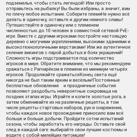
подземелья, чтобы стать легендой! Или просто
отправьтесь на рыбалку! Вы были избраны, а значит, вам
по плечу любое испытание. Соберите племяНе нужно всё
делать в одиночку, оставьте и другим немного славы!
Путешествуйте в одиночку или с племенем
Tribes of Midgard 💎STEAM
490 ₽
численностью до 10 человек в совместной сетевой PvE-
KEY RUSSIA+CIS СТИМ
игре. Вместе с другими игроками постройте настоящую
-9 руб.
ЛИЦЕНЗИЯ
деревню с могучими укреплениями, высокими зданиями и
высокотехнологичными верстаками! Или же аутентичное
селение викингов с парой добытых в боях украшений!
Сложность игры подстраивается под количество
игроков в мире. Обратите внимание, что мы рекомендуем
сражаться с Рагнарёком в племени из минимум четырёх
игроков. Продолжайте сражатьсяКонец света ещё
никогда не был таким ярким и весёлым!Постоянные
бесплатные обновления и праздничные события
позволяют раздобыть невероятные сокровища на
Tribes of Midgard (Steam
99 ₽
поздних этапах игры. Играйте и копите золотые рога, а
Ключ) РФ-СНГ-МИР +
-400 руб.
затем обменивайте их на различные рецепты, в том
ПОДАРОК
числе рецепты стартовых наборов, рун и снаряжения,
чтобы каждое новое прохождение приносило вам всё
больше и больше добычи. Пройдите сотни испытаний
сезона, чтобы заработать его награды. Оставьте свой
след в каждой саге: выбирайте свои лучшие костюмы и
водите с собой милейших питомцев!