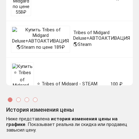
Tribes of Midgard
1
Deluxe+АВТОАКТИВАЦИЯ
-3
🌎Steam
ру
⭐️ Tribes of Midgard - STEAM
100 ₽
-399 руб.
(GLOBAL)
История изменения цены
Ниже представлена
история изменения цены на
графике
. Показывает реальна ли скидка или продавец
завысил цену.