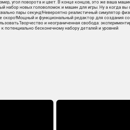
змер, угол поворота и цвет. В конце концов, это же ваша машин
й набор новых головоломок и машин для игры. Ну а когда вы
уквально пары секунд!Невероятно реалистичный симулятор фи
ES 3 \ STEAM ПОДАРКОМ ДЛЯ KZ | RU | UA | CIS 24/7
е скоро!Мощный и функциональный редактор для создания со
льзоватьТворчество и неограниченная свобода: эксперименти
к потенциально бесконечному набору деталей и уровней
(Steam/RU+CIS)
 (Steam Ключ) РФ-СНГ-МИР + ПОДАРОК