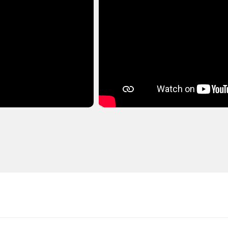
 (Steam Ключ) РФ-СНГ + ПОДАРОК
Steam Gift) · РФ и весь мир · Автодоставка 24/7