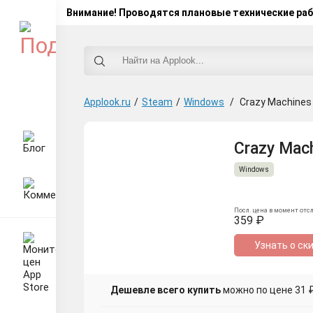
Внимание! Проводятся плановые технические ра
Applook.ru
/
Steam
/
Windows
/
Crazy Machines
Crazy Mach
Windows
Посл. цена в момент отс
359 ₽
Узнать о ск
Дешевле всего купить
можно по цене 31 