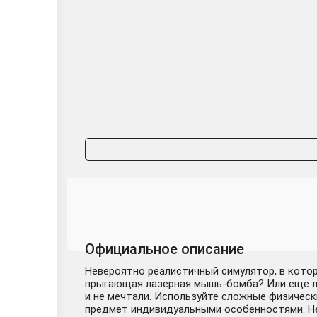
Crazy Machines 3 
Crazy Machines 3 (
Crazy Machines 3 - 
Официальное описание
Невероятно реалистичный симулятор, в котор
прыгающая лазерная мышь-бомба? Или еще лу
и не мечтали. Используйте сложные физическ
предмет индивидуальными особенностями. Нет