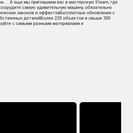
а. . . А еще мы приглашаем вас в мастерскую Steam, где
 соорудите самую удивительную машину, обязательно
450 ₽
зических законов и эффектовБесплатные обновления с
Купить
бственных деталейБолее 220 объектов и свыше 300
+91 руб.
руйте с самыми разными материалами и
366 ₽
Купить
+7 руб.
363 ₽
Купить
+4 руб.