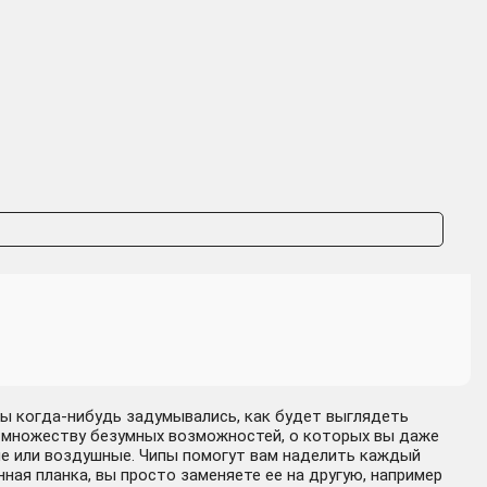
Купить
-310 руб.
493 ₽
Купить
+134 руб.
436 ₽
Купить
+77 руб.
Вы когда-нибудь задумывались, как будет выглядеть
у множеству безумных возможностей, о которых вы даже
ые или воздушные. Чипы помогут вам наделить каждый
ая планка, вы просто заменяете ее на другую, например