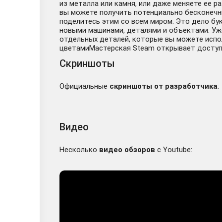
из металла или камня, или даже меняете ее ра
вы можете получить потенциально бесконечны
поделитесь этим со всем миром. Это дело б
АВТО CRAZY MACHIN
новыми машинами, деталями и объектами. Уж
отдельных деталей, которые вы можете испо
цветамиМастерская Steam открывает доступ 
Скриншоты
Официальные
скриншоты от разработчика
:
Crazy Machines 3 
Видео
Несколько
видео обзоров
с Youtube:
Crazy Machines 3