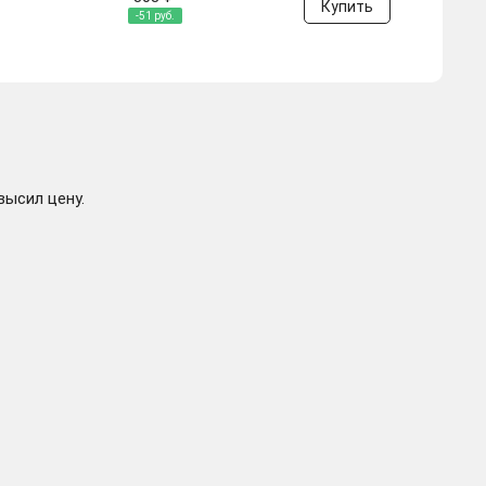
Купить
-51 руб.
58 ₽
Купить
-301 руб.
высил цену.
212 ₽
Купить
-147 руб.
49 ₽