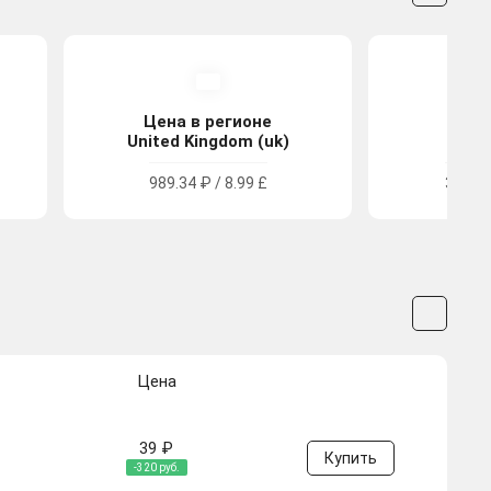
Цена в регионе
Цена
United Kingdom (uk)
Tu
989.34 ₽ / 8.99 £
386.25
Цена
39 ₽
Купить
-320 руб.