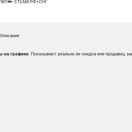
 КЛЮЧ🔑 STEAM РФ+СНГ
Описание
team Key RU
ы на графике
. Показывает реальна ли скидка или продавец за
 EU Steam КЛЮЧ ЕВРОПА