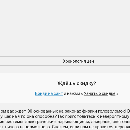
(Ключ Steam | РФ+СНГ)
STEAM) Регион: РФ и СНГ
Хронология цен
Ждёшь скидку?
Steam Gift
Войди на сайт
и нажми «
Узнать о скидке
»
ом вас ждет 80 основанных на законах физики головоломок! 
чше: на что она способна?Так приготовьтесь к невероятном
ие системы: электрические, взрывающиеся, лазерные, светов
 ничего невозможного. Скажем, если вам не нравится деревянн