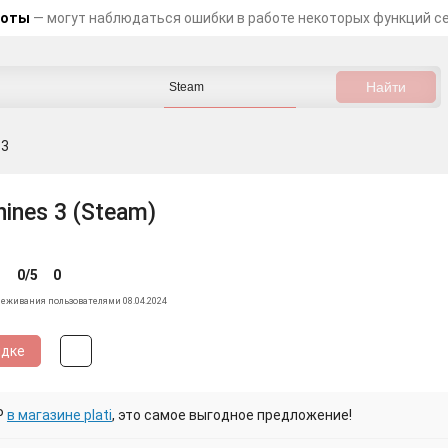
боты
— могут наблюдаться ошибки в работе некоторых функций с
 3
ines 3 (Steam)
0/5
0
леживания пользователями 08.04.2024
идке
₽
в магазине plati
, это самое выгодное предложение!