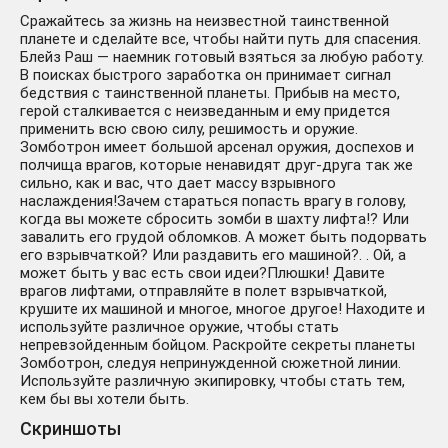
Сражайтесь за жизнь на неизвестной таинственной
планете и сделайте все, чтобы найти путь для спасения.
Блейз Раш — наемник готовый взяться за любую работу.
В поисках быстрого заработка он принимает сигнал
бедствия с таинственной планеты. Прибыв на место,
герой сталкивается с неизведанным и ему придется
применить всю свою силу, решимость и оружие.
Зомботрон имеет большой арсенал оружия, доспехов и
полчища врагов, которые ненавидят друг-друга так же
сильно, как и вас, что дает массу взрывного
наслаждения!Зачем стараться попасть врагу в голову,
когда вы можете сбросить зомби в шахту лифта!? Или
завалить его грудой обломков. А может быть подорвать
его взрывчаткой? Или раздавить его машиной?. . Ой, а
может быть у вас есть свои идеи?Плюшки! Давите
врагов лифтами, отправляйте в полет взрывчаткой,
крушите их машиной и многое, многое другое! Находите и
используйте различное оружие, чтобы стать
непревзойденным бойцом. Раскройте секреты планеты
Зомботрон, следуя непринужденной сюжетной линии.
Используйте различную экипировку, чтобы стать тем,
кем бы вы хотели быть.
Скриншоты