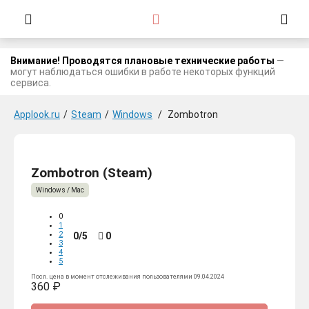
Внимание! Проводятся плановые технические работы
—
могут наблюдаться ошибки в работе некоторых функций
сервиса.
Applook.ru
/
Steam
/
Windows
/
Zombotron
Zombotron (Steam)
Windows / Mac
0
1
2
0/5
0
3
4
5
Посл. цена в момент отслеживания пользователями 09.04.2024
360 ₽