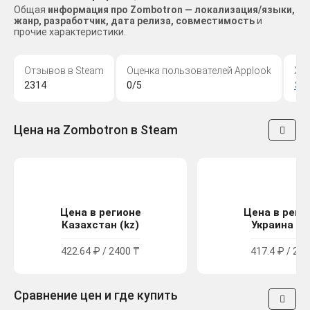
Общая
информация про Zombotron — локализация/языки,
жанр, разработчик, дата релиза, совместимость
и
прочие характеристики.
Отзывов в Steam
Оценка пользователей Applook
Жа
2314
0/5
Эк
Цена на Zombotron в Steam
Цена в регионе
Цена в реги
Казахстан (kz)
Украина (u
422.64 ₽ / 2400 ₸
417.4 ₽ / 229
Сравнение цен и где купить