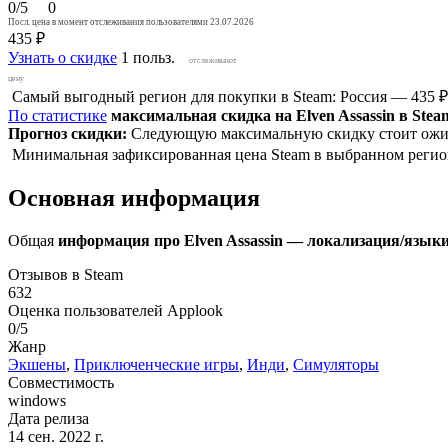
0/5
0
Посл. цена в момент отслеживания пользователями 23.07.2026
435 ₽
Узнать о скидке
1 польз.
отслеживают
цену
Самый выгодный регион для покупки в Steam: Россия — 435 
По статистике
максимальная скидка на Elven Assassin в Stea
Прогноз скидки:
Следующую максимальную скидку стоит ожид
Минимальная зафиксированная цена Steam в выбранном регион
Основная информация
Общая
информация про Elven Assassin — локализация/языки,
Отзывов в Steam
632
Оценка пользователей Applook
0/5
Жанр
Экшены
,
Приключенческие игры
,
Инди
,
Симуляторы
Совместимость
windows
Дата релиза
14 сен. 2022 г.