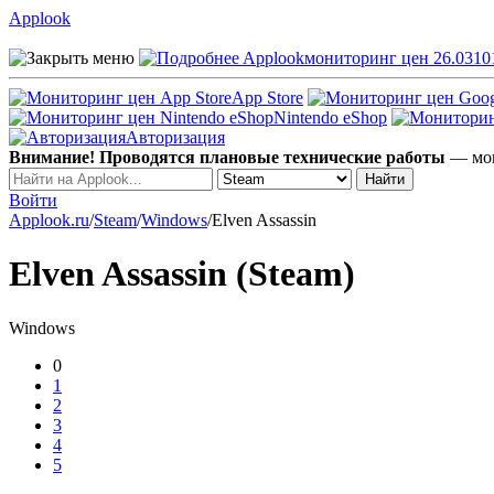
Applook
Applook
мониторинг цен 26.0310
App Store
Nintendo eShop
Авторизация
Внимание! Проводятся плановые технические работы
— мог
Войти
Applook.ru
/
Steam
/
Windows
/
Elven Assassin
Elven Assassin (Steam)
Windows
0
1
2
3
4
5