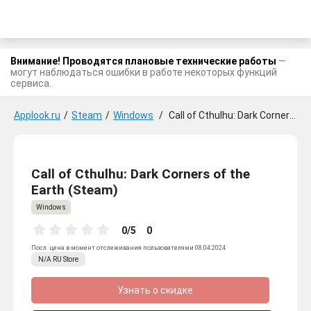
Внимание! Проводятся плановые технические работы
—
могут наблюдаться ошибки в работе некоторых функций
сервиса.
Applook.ru
/
Steam
/
Windows
/
Call of Cthulhu: Dark Corners of the Earth
Call of Cthulhu: Dark Corners of the
Earth (Steam)
Windows
0/5
0
Посл. цена в момент отслеживания пользователями 08.04.2024
N/A
RU
Store
Узнать о скидке