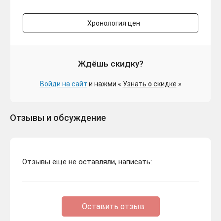
Chariot (Steam/WW)
+903 руб.
Хронология цен
️ВСЕ СТРАНЫ+РОССИЯ
454 ₽
Ждёшь скидку?
Chariot STEAM GIFT
+105 руб.
Войди на сайт
и нажми «
Узнать о скидке
»
️ВСЕ СТРАНЫ+РОССИЯ️
Отзывы и обсуждение
493 ₽
Chariot - Royal Edition
+144 руб.
STEAM
Отзывы еще не оставляли, написать:
Оставить отзыв