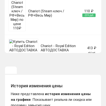
Chariot (Steam ключ /
110 ₽
РФ+Весь Мир)
-239 руб.
Chariot - Royal Edition
413 ₽
АВТОДОСТАВКА
+64 руб.
STEAM РОССИЯ
646 ₽
Chariot (steam key)
История изменения цены
+297 руб.
Ниже представлена
история изменения цены
на графике
. Показывает реальна ли скидка или
продавец завысил цену.