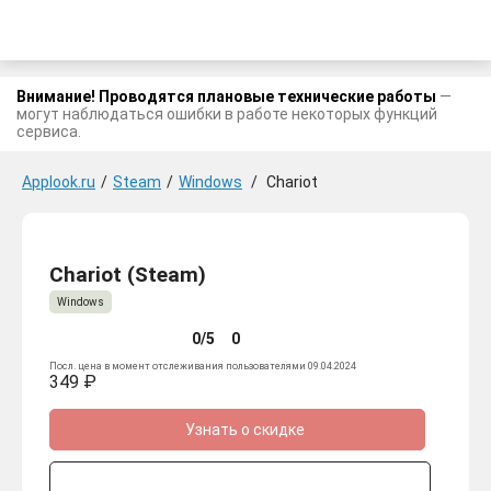
Внимание! Проводятся плановые технические работы
—
могут наблюдаться ошибки в работе некоторых функций
сервиса.
Applook.ru
/
Steam
/
Windows
/
Chariot
Chariot (Steam)
Windows
0/5
0
Посл. цена в момент отслеживания пользователями 09.04.2024
349 ₽
Узнать о скидке