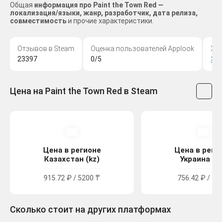
Общая
информация про Paint the Town Red —
локализация/языки, жанр, разработчик, дата релиза,
совместимость
и прочие характеристики.
Отзывов в Steam
Оценка пользователей Applook
Жа
23397
0/5
Эк
Цена на Paint the Town Red в Steam
Цена в регионе
Цена в реги
Казахстан (kz)
Украина (u
915.72 ₽ / 5200 ₸
756.42 ₽ / 41
Сколько стоит на других платформах