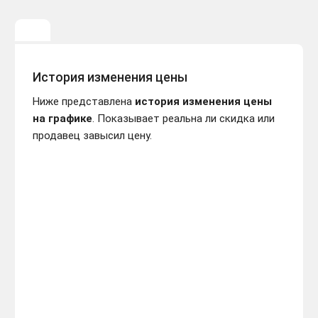
PAINT THE TOWN
595 ₽
RED\STEAM\ВЕСЬ МИР +
-115 руб.
РФ\КЛЮЧ
История изменения цены
Ниже представлена
история изменения цены
на графике
. Показывает реальна ли скидка или
продавец завысил цену.