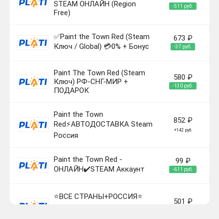
STEAM ОНЛАЙН (Region
-511 руб.
Free)
✅Paint the Town Red (Steam
673 ₽
Ключ / Global) 💳0% + Бонус
-37 руб.
Paint The Town Red (Steam
580 ₽
Ключ) РФ-СНГ-МИР +
-130 руб.
ПОДАРОК
Paint the Town
852 ₽
Red⚡АВТОДОСТАВКА Steam
+142 руб.
Россия
Paint the Town Red -
99 ₽
ОНЛАЙН✔️STEAM Аккаунт
-611 руб.
⭐️ВСЕ СТРАНЫ+РОССИЯ⭐️
501 ₽
Paint the Town Red VR
-209 руб.
STEAM GIFT