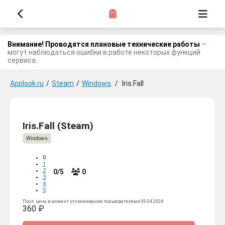
Внимание! Проводятся плановые технические работы
—
могут наблюдаться ошибки в работе некоторых функций
сервиса.
Applook.ru
/
Steam
/
Windows
/
Iris.Fall
Iris.Fall (Steam)
Windows
0
1
2
0/5
0
3
4
5
Посл. цена в момент отслеживания пользователями 09.04.2024
360 ₽