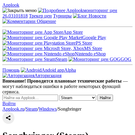
Applook
Applook
мониторинг цен
26.03101818
Трекер цен
Турниры
Новости
Общение
App Store
Google Play
PS Store
MS Store
Nintendo eShop
Steam
GOG
Помощь
Andoid app
Alpha
Авторизация
Внимание! Проводятся плановые технические работы
—
могут наблюдаться ошибки в работе некоторых функций
сервиса.
Войти
Applook.ru
/
Steam
/
Windows
/
Songbringer