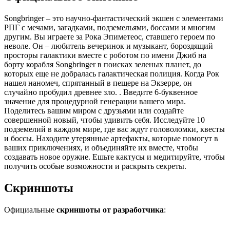
Songbringer – это научно-фантастический экшен с элементами
РПГ с мечами, загадками, подземельями, боссами и многим
другим. Вы играете за Рока Эпиметеос, ставшего героем по
неволе. Он – любитель вечеринок и музыкант, бороздящий
просторы галактики вместе с роботом по имени Джиб на
борту корабля Songbringer в поисках зеленых планет, до
которых еще не добралась галактическая полиция. Когда Рок
нашел наномеч, спрятанный в пещере на Экзерре, он
случайно пробудил древнее зло. . Введите 6-буквенное
значение для процедурной генерации вашего мира.
Поделитесь вашим миром с друзьями или создайте
совершенной новый, чтобы удивить себя. Исследуйте 10
подземелий в каждом мире, где вас ждут головоломки, квесты
и боссы. Находите утерянные артефакты, которые помогут в
ваших приключениях, и объединяйте их вместе, чтобы
создавать новое оружие. Ешьте кактусы и медитируйте, чтобы
получить особые возможности и раскрыть секреты.
Скриншоты
Официальные
скриншоты от разработчика
: