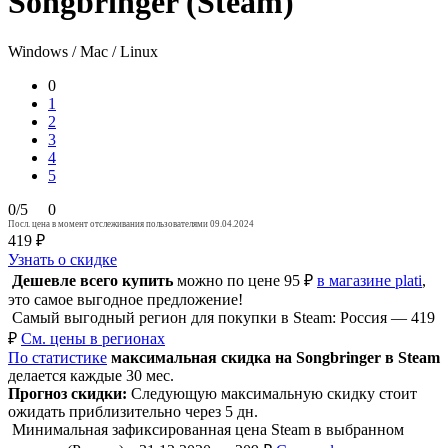
Songbringer (Steam)
Windows / Mac / Linux
0
1
2
3
4
5
0/5
0
Посл. цена в момент отслеживания пользователями 09.04.2024
419 ₽
Узнать о скидке
Дешевле всего купить
можно по цене 95 ₽
в магазине plati
,
это самое выгодное предложение!
Самый выгодный регион для покупки в Steam: Россия — 419
₽
См. цены в регионах
По статистике
максимальная скидка на Songbringer в Steam
делается каждые 30 мес.
Прогноз скидки:
Следующую максимальную скидку стоит
ожидать приблизительно через 5 дн.
Минимальная зафиксированная цена Steam в выбранном