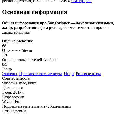
регионе (Россия) с 31.12.2020 — 209 ₽
См. график
Основная информация
Общая
информация про Songbringer — локализация/языки,
жанр, разработчик, дата релиза, совместимость
и прочие
характеристики.
Оценка Metacritic
68
Отзывов в Steam
128
Оценка пользователей Applook
0/5
Жанр
Экшены
,
Приключенческие игры
,
Инди
,
Ролевые игры
Совместимость
windows, mac, linux
Дата релиза
1 сен. 2017 r.
Разработчик
Wizard Fu
Поддерживаемые языки / Локализация
Есть Русский