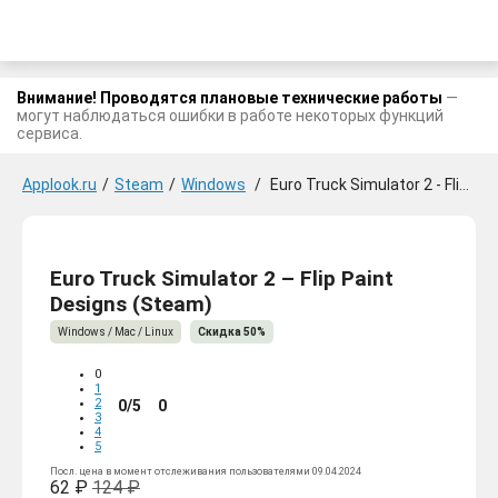
Внимание! Проводятся плановые технические работы
—
могут наблюдаться ошибки в работе некоторых функций
сервиса.
Applook.ru
/
Steam
/
Windows
/
Euro Truck Simulator 2 - Flip Paint Designs
Euro Truck Simulator 2 – Flip Paint
Designs (Steam)
Windows / Mac / Linux
Скидка 50%
0
1
2
0/5
0
3
4
5
Посл. цена в момент отслеживания пользователями 09.04.2024
62 ₽
124 ₽