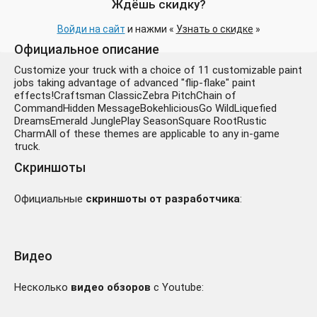
Ждёшь скидку?
Войди на сайт
и нажми «
Узнать о скидке
»
Официальное описание
Customize your truck with a choice of 11 customizable paint
jobs taking advantage of advanced "flip-flake" paint
effects!Craftsman ClassicZebra PitchChain of
CommandHidden MessageBokehliciousGo WildLiquefied
DreamsEmerald JunglePlay SeasonSquare RootRustic
CharmAll of these themes are applicable to any in-game
truck.
Скриншоты
Официальные
скриншоты от разработчика
:
Видео
Несколько
видео обзоров
с Youtube: