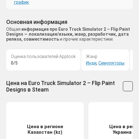
график
Основная информация
Общая
информация про Euro Truck Simulator 2 – Flip Paint
Designs — локализация/языки, жанр, разработчик, дата
релиза, совместимость
и прочие характеристики.
Оценка пользователей Applook
Жанр
С
0/5
Инди
,
Симуляторы
wi
Цена на Euro Truck Simulator 2 – Flip Paint
Designs в Steam
Цена в регионе
Цена в реги
Казахстан (kz)
Украина (u