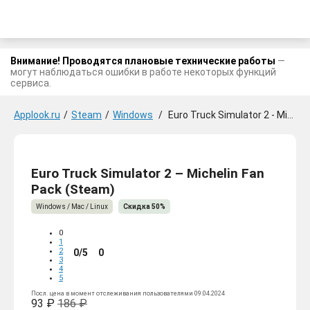
Внимание! Проводятся плановые технические работы
—
могут наблюдаться ошибки в работе некоторых функций
сервиса.
Applook.ru
/
Steam
/
Windows
/
Euro Truck Simulator 2 - Michelin Fan Pack
Euro Truck Simulator 2 – Michelin Fan
Pack (Steam)
Windows / Mac / Linux
Скидка 50%
0
1
2
0/5
0
3
4
5
Посл. цена в момент отслеживания пользователями 09.04.2024
93 ₽
186 ₽