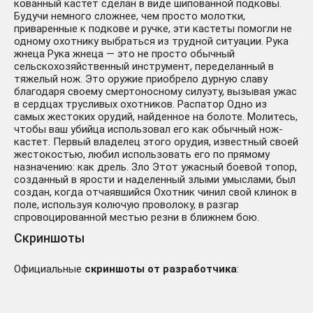
кованный кастет сделан в виде шипованной подковы.
Будучи немного сложнее, чем просто молотки,
приваренные к подкове и ручке, эти кастеты помогли не
одному охотнику выбраться из трудной ситуации. Рука
жнеца Рука жнеца — это не просто обычный
сельскохозяйственный инструмент, переделанный в
тяжелый нож. Это оружие приобрело дурную славу
благодаря своему смертоносному силуэту, вызывая ужас
в сердцах трусливых охотников. Распатор Одно из
самых жестоких орудий, найденное на болоте. Молитесь,
чтобы ваш убийца использовал его как обычный нож-
кастет. Первый владелец этого орудия, известный своей
жестокостью, любил использовать его по прямому
назначению: как дрель. Зло Этот ужасный боевой топор,
созданный в ярости и наделенный злыми умыслами, был
создан, когда отчаявшийся Охотник чинил свой клинок в
поле, используя колючую проволоку, в разгар
спровоцированной местью резни в ближнем бою.
Скриншоты
Официальные
скриншоты от разработчика
: