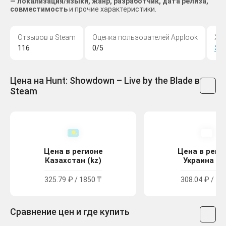
— локализация/языки, жанр, разработчик, дата релиза,
совместимость
и прочие характеристики.
Отзывов в Steam
Оценка пользователей Applook
Жа
116
0/5
Эк
Цена на Hunt: Showdown – Live by the Blade в
Steam
Цена в регионе
Цена в реги
Казахстан (kz)
Украина (u
325.79 ₽ / 1850 ₸
308.04 ₽ / 16
Сравнение цен и где купить