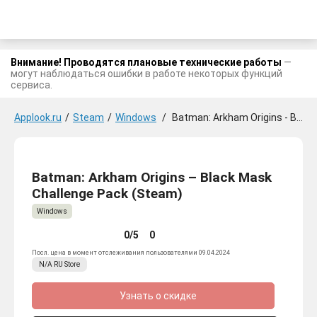
Внимание! Проводятся плановые технические работы
—
могут наблюдаться ошибки в работе некоторых функций
сервиса.
Applook.ru
/
Steam
/
Windows
/
Batman: Arkham Origins - Black Mask Challenge Pack
Batman: Arkham Origins – Black Mask
Challenge Pack (Steam)
Windows
0/5
0
Посл. цена в момент отслеживания пользователями 09.04.2024
N/A
RU
Store
Узнать о скидке