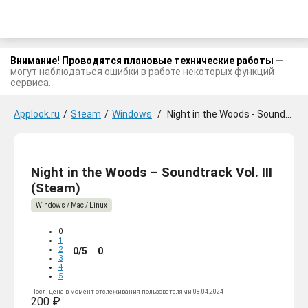
Внимание! Проводятся плановые технические работы
—
могут наблюдаться ошибки в работе некоторых функций
сервиса.
Applook.ru
/
Steam
/
Windows
/
Night in the Woods - Soundtrack Vol. III
Night in the Woods – Soundtrack Vol. III
(Steam)
Windows / Mac / Linux
0
1
2
0/5
0
3
4
5
Посл. цена в момент отслеживания пользователями 08.04.2024
200 ₽