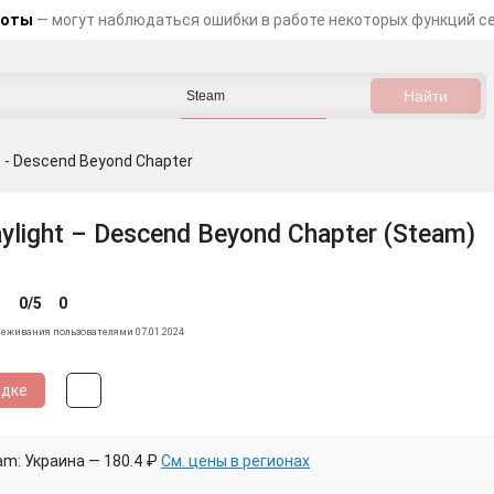
боты
— могут наблюдаться ошибки в работе некоторых функций с
t - Descend Beyond Chapter
ylight – Descend Beyond Chapter (Steam)
0/5
0
леживания пользователями 07.01.2024
идке
am: Украина — 180.4 ₽
См. цены в регионах