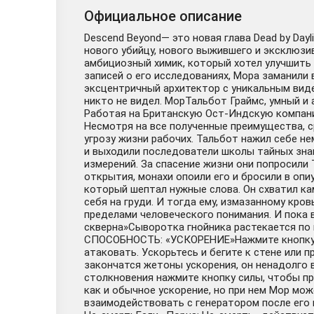
Официальное описание
Descend Beyond— это новая глава Dead by Day
нового убийцу, нового выжившего и эксклюз
амбициозный химик, который хотел улучшить 
записей о его исследованиях, Мора заманили
эксцентричный архитектор с уникальным виден
никто не видел. МорТальбот Граймс, умный и
Работая на Британскую Ост-Индскую компани
Несмотря на все полученные преимущества, 
угрозу жизни рабочих. Тальбот нажил себе нем
и выходили последователи школы тайных знан
измерений. За спасение жизни они попросили 
открытия, монахи опоили его и бросили в оп
который шептал нужные слова. Он схватил ка
себя на груди. И тогда ему, измазанному кро
пределами человеческого понимания. И пока 
скверна»Сыворотка гнойника растекается по 
СПОСОБНОСТЬ: «УСКОРЕНИЕ»Нажмите кнопку си
атаковать. Ускорьтесь и бегите к стене или п
закончатся жетоны ускорения, он ненадолг
столкновения нажмите кнопку силы, чтобы пр
как и обычное ускорение, но при нем Мор мо
взаимодействовать с генератором после его 