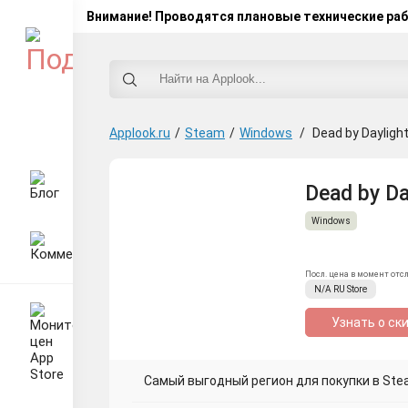
Внимание! Проводятся плановые технические ра
Applook.ru
/
Steam
/
Windows
/
Dead by Dayligh
Dead by Da
Windows
Посл. цена в момент отс
N/A
RU
Store
Узнать о ск
Самый выгодный регион для покупки в Ste