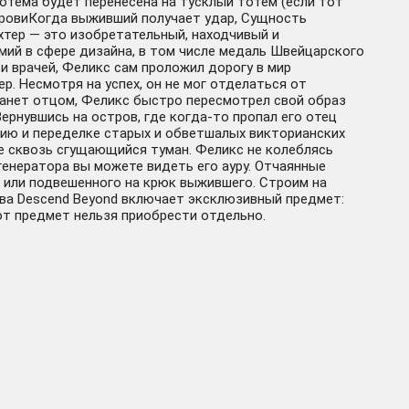
тотема будет перенесена на тусклый тотем (если тот
кровиКогда выживший получает удар, Сущность
хтер — это изобретательный, находчивый и
мий в сфере дизайна, в том числе медаль Швейцарского
и врачей, Феликс сам проложил дорогу в мир
ер. Несмотря на успех, он не мог отделаться от
станет отцом, Феликс быстро пересмотрел свой образ
Вернувшись на остров, где когда-то пропал его отец
нию и переделке старых и обветшалых викторианских
бе сквозь сгущающийся туман. Феликс не колеблясь
 генератора вы можете видеть его ауру. Отчаянные
 или подвешенного на крюк выжившего. Строим на
ава Descend Beyond включает эксклюзивный предмет:
от предмет нельзя приобрести отдельно.