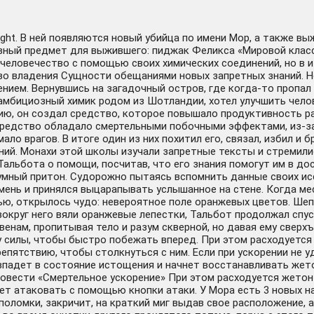
light. В ней появляются новый убийца по имени Мор, а также 
ивный предмет для выжившего: пиджак Феликса «Мировой класс
человечество с помощью своих химических соединений, но в 
 во владения Сущности обещаниями новых запретных знаний. 
ием. Вернувшись на загадочный остров, где когда-то пропал 
 амбициозный химик родом из Шотландии, хотел улучшить чел
ю, он создал средство, которое повышало продуктивность ра
средство обладало смертельными побочными эффектами, из-за
ало врагов. В итоге один из них похитил его, связал, избил и
ий. Монахи этой школы изучали запретные тексты и стремилис
Тальбота о помощи, посчитав, что его знания помогут им в до
иумный притон. Судорожно пытаясь вспомнить данные своих ис
мень и принялся выцарапывать услышанное на стене. Когда мес
вью, открылось чудо: невероятное поле оранжевых цветов. Шеп
вокруг него вяли оранжевые лепестки, Тальбот продолжал спус
венам, пропитывая тело и разум скверной, но давая ему свер
лы, чтобы быстро побежать вперед. При этом расходуется ж
репятствию, чтобы столкнуться с ним. Если при ускорении не у
о впадет в состояние истощения и начнет восстанавливать 
овести «Смертельное ускорение» При этом расходуется жетон 
жет атаковать с помощью кнопки атаки. У Мора есть 3 новых
поломки, закричит, на краткий миг выдав свое расположение, 