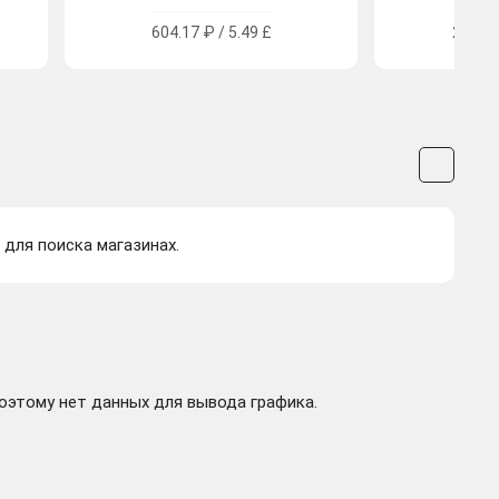
604.17 ₽ / 5.49 £
205.37
 для поиска магазинах.
поэтому нет данных для вывода графика.