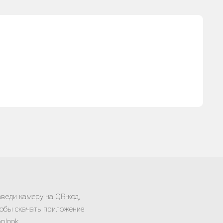
веди камеру на QR-код,
обы скачать приложение
plook