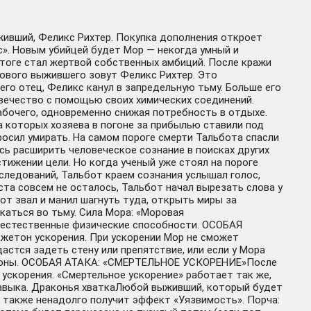
выживший, Феликс Рихтер. Покупка дополнения откроет
». Новым убийцей будет Мор — некогда умный и
итоге стал жертвой собственных амбиций. После кражи
Нового выжившего зовут Феликс Рихтер. Это
его отец, Феликс канул в запредельную тьму. Больше его
овечество с помощью своих химических соединений.
бочего, одновременно снижая потребность в отдыхе.
 которых хозяева в погоне за прибылью ставили под
 бросил умирать. На самом пороге смерти Тальбота спасли
ь расширить человеческое сознание в поисках других
стижении цели. Но когда ученый уже стоял на пороге
следований, Тальбот краем сознания услышал голос,
та совсем не осталось, Тальбот начал вырезать слова у
от звал и манил шагнуть туда, открыть миры за
каться во тьму. Сила Мора: «Моровая
хъестественные физические способности. ОСОБАЯ
етон ускорения. При ускорении Мор не сможет
дастся задеть стену или препятствие, или если у Мора
жетоны. ОСОБАЯ АТАКА: «СМЕРТЕЛЬНОЕ УСКОРЕНИЕ»После
ускорения. «Смертельное ускорение» работает так же,
 навыка. Драконья хваткаЛюбой выживший, который будет
а также ненадолго получит эффект «Уязвимость». Порча: