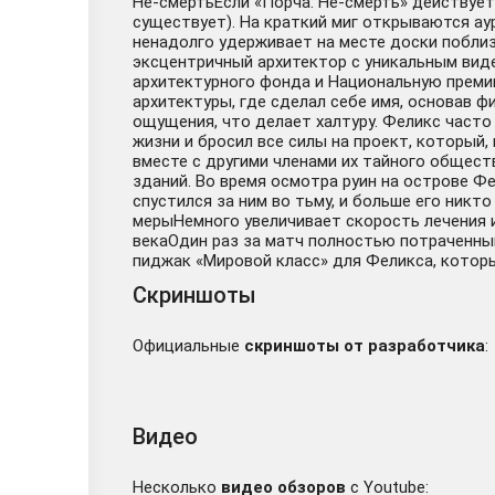
Не-смертьЕсли «Порча: Не-смерть» действует
существует). На краткий миг открываются а
ненадолго удерживает на месте доски поблиз
эксцентричный архитектор с уникальным виде
архитектурного фонда и Национальную премию
архитектуры, где сделал себе имя, основав ф
ощущения, что делает халтуру. Феликс часто 
жизни и бросил все силы на проект, который,
вместе с другими членами их тайного общест
зданий. Во время осмотра руин на острове Фе
спустился за ним во тьму, и больше его никт
мерыНемного увеличивает скорость лечения 
векаОдин раз за матч полностью потраченны
пиджак «Мировой класс» для Феликса, которы
Скриншоты
Официальные
скриншоты от разработчика
:
Видео
Несколько
видео обзоров
с Youtube: