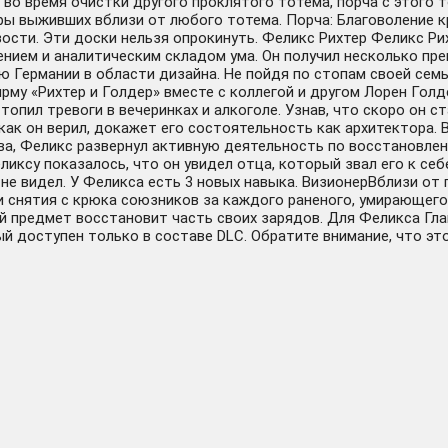
 во время очистки другого проклятого тотема, порча с этого 
уры выживших вблизи от любого тотема. Порча: Благоволение 
ости. Эти доски нельзя опрокинуть. Феликс Рихтер Феликс Ри
нием и аналитическим складом ума. Он получил несколько пре
 Германии в области дизайна. Не пойдя по стопам своей семь
ирму «Рихтер и Голдер» вместе с коллегой и другом Лорен Голд
топил тревоги в вечеринках и алкоголе. Узнав, что скоро он 
 как он верил, докажет его состоятельность как архитектора. 
ва, Феликс развернул активную деятельность по восстановле
ликсу показалось, что он увидел отца, который звал его к се
о не видел. У Феликса есть 3 новых навыка. ВизионерВблизи от
и снятия с крюка союзников за каждого раненого, умирающего
й предмет восстановит часть своих зарядов. Для Феликса Гл
й доступен только в составе DLC. Обратите внимание, что эт