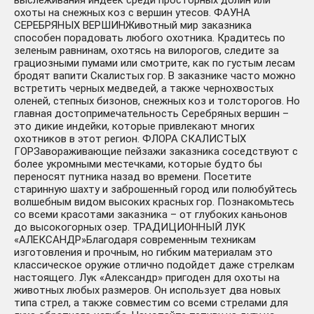
выслеживания индеек среди просторных долин или
охоты на снежных коз с вершин утесов. ФАУНА
СЕРЕБРЯНЫХ ВЕРШИНЖивотный мир заказника
способен порадовать любого охотника. Крадитесь по
зеленым равнинам, охотясь на вилорогов, следите за
грациозными пумами или смотрите, как по густым лесам
бродят вапити Скалистых гор. В заказнике часто можно
встретить черных медведей, а также чернохвостых
оленей, степных бизонов, снежных коз и толсторогов. Но
главная достопримечательность Серебряных вершин –
это дикие индейки, которые привлекают многих
охотников в этот регион. ФЛОРА СКАЛИСТЫХ
ГОРЗавораживающие пейзажи заказника соседствуют с
более укромными местечками, которые будто бы
переносят путника назад во времени. Посетите
старинную шахту и заброшенный город или полюбуйтесь
волшебным видом высоких красных гор. Познакомьтесь
со всеми красотами заказника – от глубоких каньонов
до высокогорных озер. ТРАДИЦИОННЫЙ ЛУК
«АЛЕКСАНДР»Благодаря современным техникам
изготовления и прочным, но гибким материалам это
классическое оружие отлично подойдет даже стрелкам
настоящего. Лук «Александр» пригоден для охоты на
животных любых размеров. Он использует два новых
типа стрел, а также совместим со всеми стрелами для