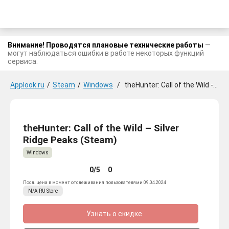
Внимание! Проводятся плановые технические работы
—
могут наблюдаться ошибки в работе некоторых функций
сервиса.
Applook.ru
/
Steam
/
Windows
/
theHunter: Call of the Wild - Silver Ridge Peaks
theHunter: Call of the Wild – Silver
Ridge Peaks (Steam)
Windows
0/5
0
Посл. цена в момент отслеживания пользователями 09.04.2024
N/A
RU
Store
Узнать о скидке