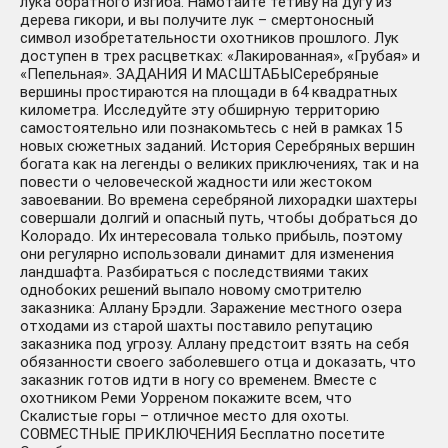
лука обратного изгиба. Намотайте тетиву на дугу из
дерева гикори, и вы получите лук – смертоносный
символ изобретательности охотников прошлого. Лук
доступен в трех расцветках: «Лакированная», «Грубая» и
«Пепельная». ЗАДАНИЯ И МАСШТАБЫСеребряные
вершины простираются на площади в 64 квадратных
километра. Исследуйте эту обширную территорию
самостоятельно или познакомьтесь с ней в рамках 15
новых сюжетных заданий. История Серебряных вершин
богата как на легенды о великих приключениях, так и на
повести о человеческой жадности или жестоком
завоевании. Во времена серебряной лихорадки шахтеры
совершали долгий и опасный путь, чтобы добраться до
Колорадо. Их интересовала только прибыль, поэтому
они регулярно использовали динамит для изменения
ландшафта. Разбираться с последствиями таких
однобоких решений выпало новому смотрителю
заказника: Аллану Брэдли. Заражение местного озера
отходами из старой шахты поставило репутацию
заказника под угрозу. Аллану предстоит взять на себя
обязанности своего заболевшего отца и доказать, что
заказник готов идти в ногу со временем. Вместе с
охотником Реми Уорреном покажите всем, что
Скалистые горы – отличное место для охоты.
СОВМЕСТНЫЕ ПРИКЛЮЧЕНИЯ Бесплатно посетите