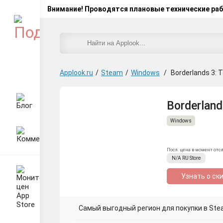
Внимание! Проводятся плановые технические ра
Applook.ru
/
Steam
/
Windows
/
Borderlands 3: 
Borderland
Windows
Посл. цена в момент отс
N/A
RU
Store
Узнать о ск
Самый выгодный регион для покупки в Ste