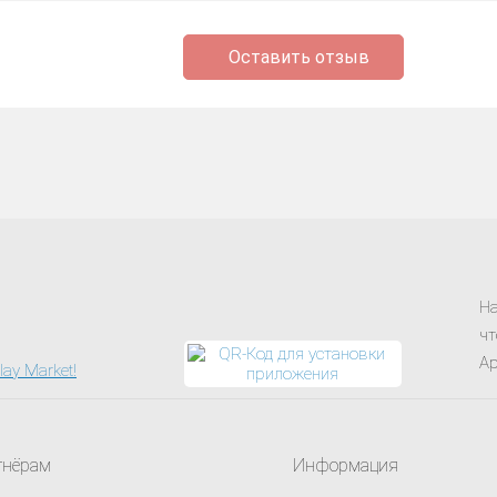
Оставить отзыв
На
чт
Ap
тнёрам
Информация