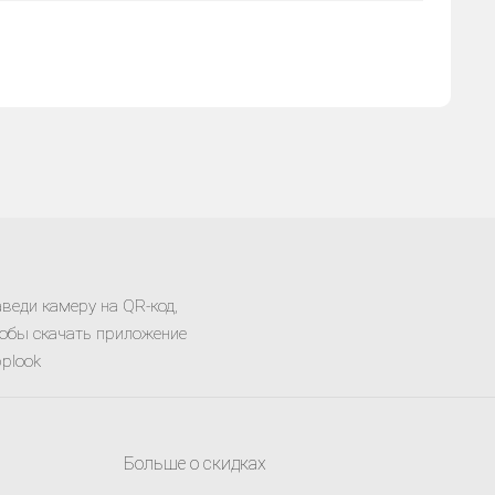
веди камеру на QR-код,
обы скачать приложение
plook
Больше о скидках