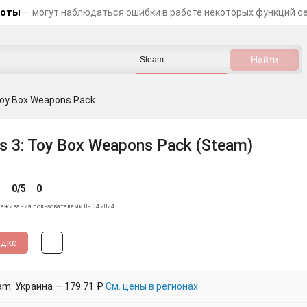
боты
— могут наблюдаться ошибки в работе некоторых функций с
Toy Box Weapons Pack
s 3: Toy Box Weapons Pack (Steam)
0/5
0
леживания пользователями 09.04.2024
идке
am: Украина — 179.71 ₽
См. цены в регионах