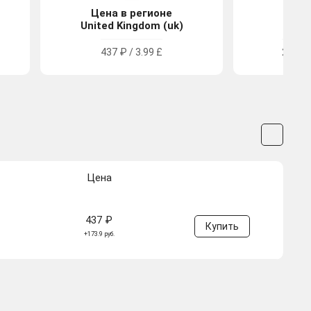
Цена в регионе
Цена
United Kingdom (uk)
Tu
437 ₽ / 3.99 £
275.69
Цена
437 ₽
Купить
+173.9 руб.