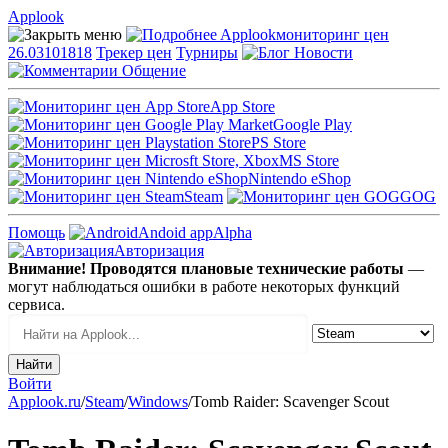
Applook
Applook
мониторинг цен
26.03101818
Трекер цен
Турниры
Новости
Общение
App Store
Google Play
PS Store
MS Store
Nintendo eShop
Steam
GOG
Помощь
Andoid app
Alpha
Авторизация
Внимание! Проводятся плановые технические работы
—
могут наблюдаться ошибки в работе некоторых функций
сервиса.
Войти
Applook.ru
/
Steam
/
Windows
/
Tomb Raider: Scavenger Scout