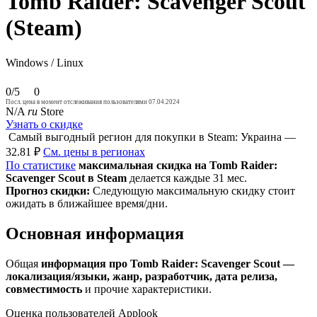
Tomb Raider: Scavenger Scout
(Steam)
Windows / Linux
0/5
0
Посл. цена в момент отслеживания пользователями 07.04.2024
N/A
ru
Store
Узнать о скидке
Самый выгодный регион для покупки в Steam: Украина —
32.81 ₽
См. цены в регионах
По статистике
максимальная скидка на Tomb Raider:
Scavenger Scout в Steam
делается каждые 31 мес.
Прогноз скидки:
Следующую максимальную скидку стоит
ожидать в ближайшее время/дни.
Основная информация
Общая
информация про Tomb Raider: Scavenger Scout —
локализация/языки, жанр, разработчик, дата релиза,
совместимость
и прочие характеристики.
Оценка пользователей Applook