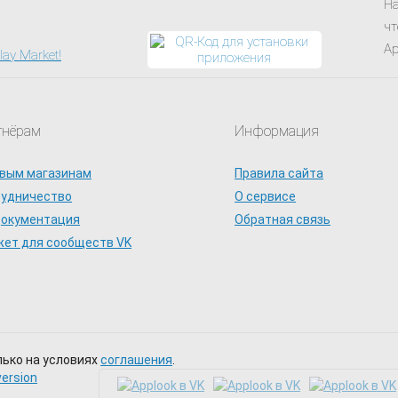
На
чт
Ap
тнёрам
Информация
вым магазинам
Правила сайта
рудничество
О сервисе
документация
Обратная связь
ет для сообществ VK
лько на условиях
соглашения
.
version