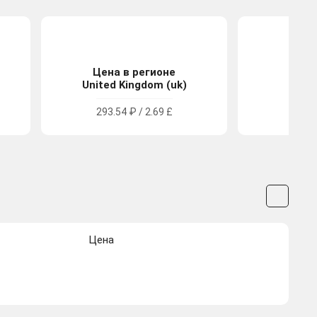
Цена в регионе
Цена
United Kingdom (uk)
Tu
293.54 ₽ / 2.69 £
130.5
Цена