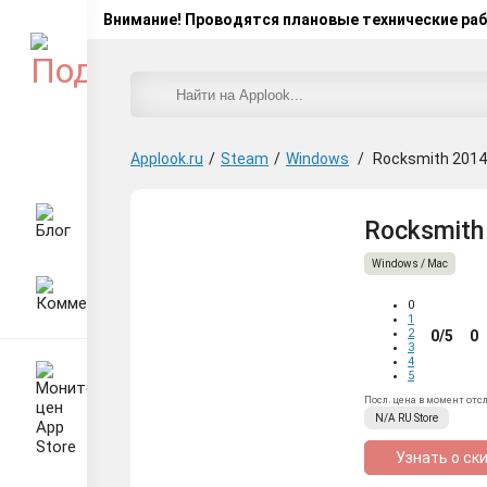
Внимание! Проводятся плановые технические ра
Applook.ru
/
Steam
/
Windows
/
Rocksmith 2014 
Rocksmith 
Windows / Mac
0
1
2
0/5
0
3
4
5
Посл. цена в момент отс
N/A
RU
Store
Узнать о ск