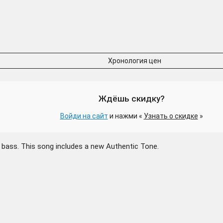
Хронология цен
Ждёшь скидку?
Войди на сайт
и нажми «
Узнать о скидке
»
or bass. This song includes a new Authentic Tone.