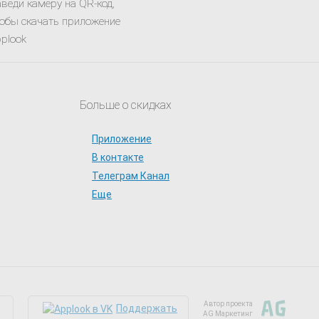
веди камеру на QR-код,
обы скачать приложение
plook
Больше о скидках
Приложение
В контакте
Телеграм Канал
Еще
Автор проекта
Поддержать
AG Маркетинг