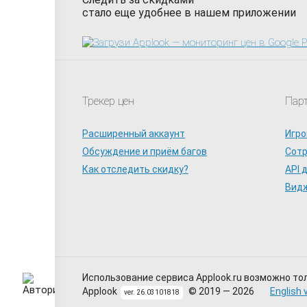
стало еще удобнее в нашем приложении
Трекер цен
Пар
Расширенный аккаунт
Игро
Обсуждение и приём багов
Сот
Как отследить скидку?
API 
Видж
Использование сервиса Applook.ru возможно то
Applook
© 2019 — 2026
English 
ver. 26.03101818