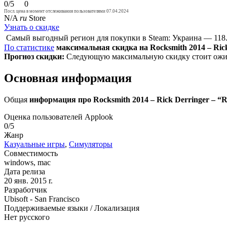
0/5
0
Посл. цена в момент отслеживания пользователями 07.04.2024
N/A
ru
Store
Узнать о скидке
Самый выгодный регион для покупки в Steam: Украина — 118
По статистике
максимальная скидка на Rocksmith 2014 – Rick
Прогноз скидки:
Следующую максимальную скидку стоит ожида
Основная информация
Общая
информация про Rocksmith 2014 – Rick Derringer – “
Оценка пользователей Applook
0/5
Жанр
Казуальные игры
,
Симуляторы
Совместимость
windows, mac
Дата релиза
20 янв. 2015 r.
Разработчик
Ubisoft - San Francisco
Поддерживаемые языки / Локализация
Нет русского