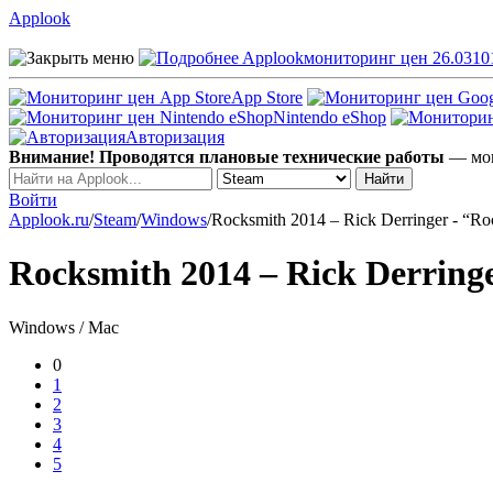
Applook
Applook
мониторинг цен 26.0310
App Store
Nintendo eShop
Авторизация
Внимание! Проводятся плановые технические работы
— мог
Войти
Applook.ru
/
Steam
/
Windows
/
Rocksmith 2014 – Rick Derringer - “R
Rocksmith 2014 – Rick Derring
Windows / Mac
0
1
2
3
4
5