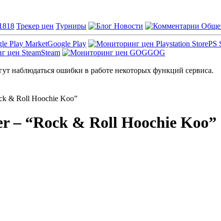
1818
Трекер цен
Турниры
Новости
Обще
Google Play
PS 
Steam
GOG
ут наблюдаться ошибки в работе некоторых функций сервиса.
ock & Roll Hoochie Koo”
er – “Rock & Roll Hoochie Koo”