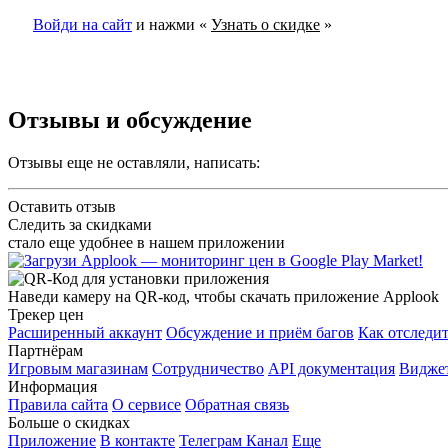
Войди на сайт
и нажми «
Узнать о скидке
»
Отзывы и обсуждение
Отзывы еще не оставляли, написать:
Оставить отзыв
Следить за скидками
стало еще удобнее в нашем приложении
Наведи камеру на QR-код, чтобы скачать приложение Applook
Трекер цен
Расширенный аккаунт
Обсуждение и приём багов
Как отследит
Партнёрам
Игровым магазинам
Сотрудничество
API документация
Виджет
Информация
Правила сайта
О сервисе
Обратная связь
Больше о скидках
Приложение
В контакте
Телеграм Канал
Еще